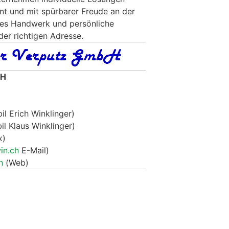
ent und mit spürbarer Freude an der
tes Handwerk und persönliche
 der richtigen Adresse.
bH
l Erich Winklinger)
l Klaus Winklinger)
x)
in.ch
E-Mail)
h
(Web)