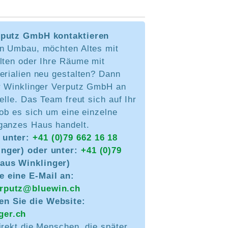
rputz GmbH kontaktieren
en Umbau, möchten Altes mit
lten oder Ihre Räume mit
erialien neu gestalten? Dann
er Winklinger Verputz GmbH an
telle. Das Team freut sich auf Ihr
 ob es sich um eine einzelne
ganzes Haus handelt.
 unter:
+41 (0)79 662 16 18
inger) oder unter:
+41 (0)79
aus Winklinger)
e eine E-Mail an:
erputz@bluewin.ch
n Sie die Website:
ger.ch
irekt die Menschen, die später