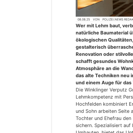
08.08.25
VON
POLIZEI.NEWS REDA
Wer mit Lehm baut, verbi
natürliche Baumaterial ü
ökologischen Qualitäten
gestalterisch überrasch
Renovation oder stilvol
schafft gesundes Wohnk
Atmosphäre an die Wand.
das alte Techniken neu in
und einem Auge für das
Die Winklinger Verputz G
Lehmkompetenz mit Persön
Hochfelden kombiniert Er
und Sohn arbeiten Seite a
Tochter und Ehefrau den 
sichern. Spezialisiert au
Umbauten, bietet das Unt