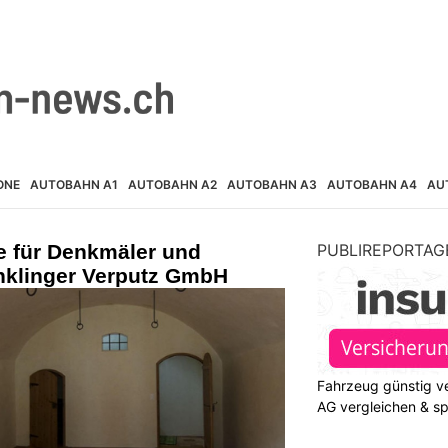
ONE
AUTOBAHN A1
AUTOBAHN A2
AUTOBAHN A3
AUTOBAHN A4
AU
e für Denkmäler und
PUBLIREPORTAG
nklinger Verputz GmbH
Fahrzeug günstig ve
AG vergleichen & s