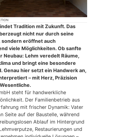
KTION
ndet Tradition mit Zukunft. Das
berzeugt nicht nur durch seine
, sondern eröffnet auch
end viele Möglichkeiten. Ob sanfte
ler Neubau: Lehm veredelt Räume,
lima und bringt eine besondere
 Genau hier setzt ein Handwerk an,
terpretiert – mit Herz, Präzision
 Wesentliche.
mbH steht für handwerkliche
lichkeit. Der Familienbetrieb aus
fahrung mit frischer Dynamik: Vater
n Seite auf der Baustelle, während
reibungslosen Ablauf im Hintergrund
f Lehmverputze, Restaurierungen und
ernehmen individuelle Lösungen –