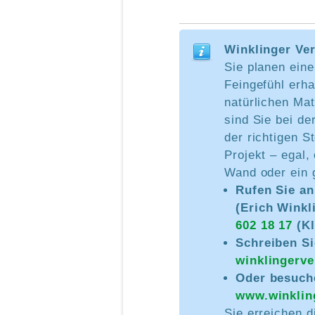
Winklinger Ve
Sie planen ein
Feingefühl erha
natürlichen Mat
sind Sie bei d
der richtigen S
Projekt – egal,
Wand oder ein 
Rufen Sie an
(Erich Winkl
602 18 17
(Kl
Schreiben Si
winklingerv
Oder besuche
www.winklin
Sie erreichen d