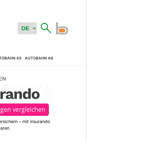
TOBAHN A5
AUTOBAHN A6
EN
rsichern – mit insurando
paren