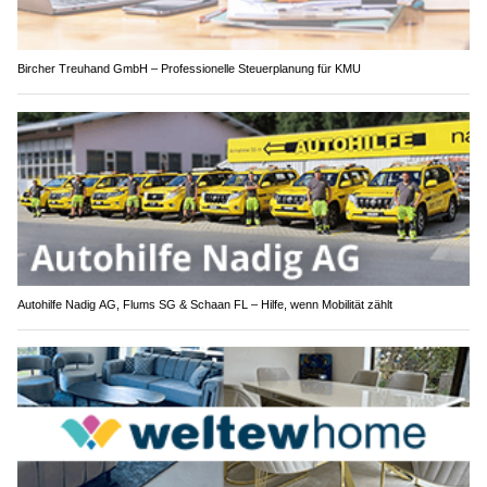
Bircher Treuhand GmbH – Professionelle Steuerplanung für KMU
Autohilfe Nadig AG, Flums SG & Schaan FL – Hilfe, wenn Mobilität zählt