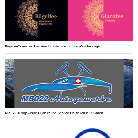
Bügelfee/Glanzfee: Der Rundum-Service für Ihre Wäschepflege
MBO22 Autogewerbe Ljubicic: Top-Service für Beulen in St.Gallen