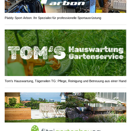
Päddy Sport Arbon: Ihr Spezialist für professionelle Sportausrüstung
Tom's Hauswartung, Tägerwilen TG: Pflege, Reinigung und Betreuung aus einer Hand