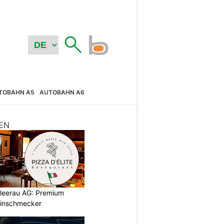
TOBAHN A5
AUTOBAHN A6
EN
chleerau AG: Premium
einschmecker