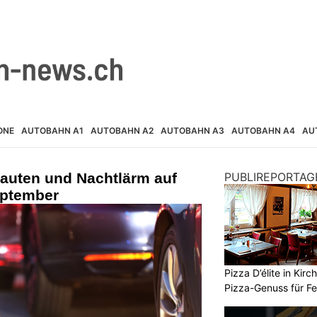
ONE
AUTOBAHN A1
AUTOBAHN A2
AUTOBAHN A3
AUTOBAHN A4
AU
auten und Nachtlärm auf
PUBLIREPORTAG
eptember
Pizza D’élite in Kir
Pizza-Genuss für F