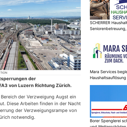
SCHERRER Haushalt 
Seniorenbetreuung,
Gartenpflege
Mara Services begle
KTION
Haushaltsauflösung –
tsperrungen der
3 von Luzern Richtung Zürich.
 Bereich der Verzweigung Augst ein
t. Diese Arbeiten finden in der Nacht
perrung der Verzweigungsrampe von
Zürich notwendig.
Borer Spenglerei s
und Wetterschäden