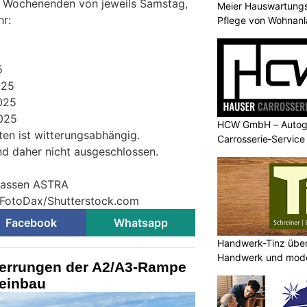
hs Wochenenden von jeweils Samstag,
Meier Hauswartungs
hr:
Pflege von Wohnan
5
025
025
2025
HCW GmbH – Autogl
en ist witterungsabhängig.
Carrosserie‑Service
d daher nicht ausgeschlossen.
trassen ASTRA
© FotoDax/Shutterstock.com
Facebook
Whatsapp
Handwerk-Tinz überz
Handwerk und mod
errungen der A2/A3-Rampe
einbau