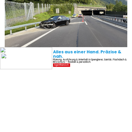
03.08.26
VON
POLIZEI.NEWS REDAKTION
Heute Montag, 3. August 2026, kurz nach 07.00 Uhr, war der
Lenker eines Personenwagens mit deutschen
Kontrollschildern
auf der Autobahn A2
in Fahrtrichtung Süd
unterwegs.
Kurz vor der Ausfahrt aus dem Fischlauitunnel kollidierte das
Fahrzeug aus noch nicht abschliessend geklärten Gründen mit
der rechten Tunnelwand.
Weiterlesen