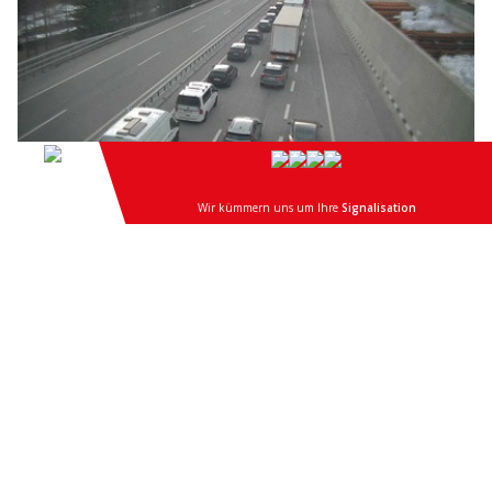
01.04.26
VON
POLIZEI.NEWS REDAKTION
Auf der A2 in Fahrtrichtung Chiasso → Gotthard staut sich
der Verkehr zwischen Quinto und dem Rastplatz mit der
Dosierstelle Airolo derzeit auf rund 2 Kilometern.
Grund ist eine Überlastung der Strecke, was zu einem
Zeitverlust von bis zu etwa 20 Minuten führen kann.
Weiterlesen