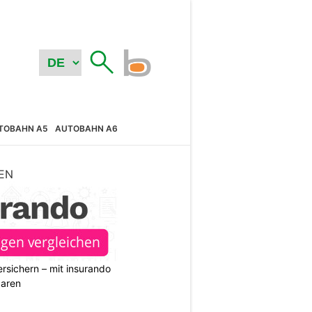
TOBAHN A5
AUTOBAHN A6
EN
rsichern – mit insurando
paren