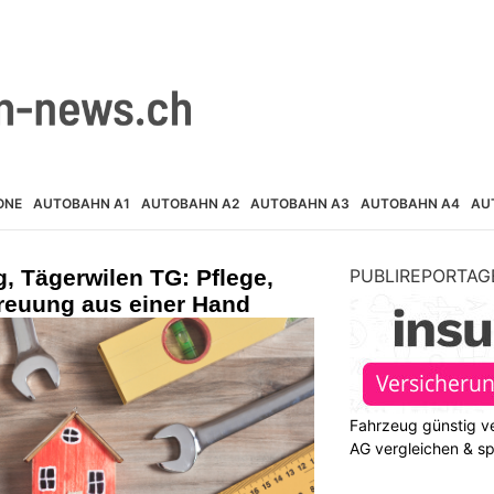
ONE
AUTOBAHN A1
AUTOBAHN A2
AUTOBAHN A3
AUTOBAHN A4
AU
, Tägerwilen TG: Pflege,
PUBLIREPORTAG
reuung aus einer Hand
Fahrzeug günstig ve
AG vergleichen & s