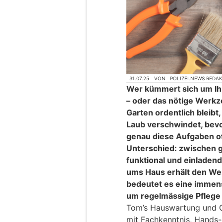
31.07.25
VON
POLIZEI.NEWS REDA
Wer kümmert sich um Ihr
– oder das nötige Werkz
Garten ordentlich bleibt
Laub verschwindet, bevor
genau diese Aufgaben of
Unterschied: zwischen g
funktional und einladen
ums Haus erhält den Wert
bedeutet es eine immens
um regelmässige Pflege o
Tom’s Hauswartung und G
mit Fachkenntnis, Hands-