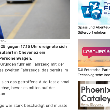
Spass und Abenteue
Sitterdorf erleben
KTION
25, gegen 17.15 Uhr ereignete sich
zufahrt in Chevenez ein
i Personenwagen.
Gründen fuhr ein Fahrzeug mit der
DJI Enterprise-Part
es zweiten Fahrzeugs, das bereits im
Technologische Inn
Niveau
e sich das getroffene Auto fast einmal
chse, bevor es mitten auf der
kam.
uge war stark beschädigt und musste