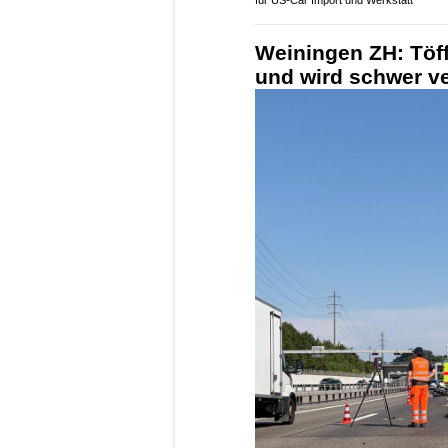
für US-Car Import und Werkstatt
Weiningen ZH: Töff
und wird schwer ve