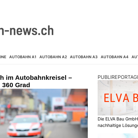
ONE
AUTOBAHN A1
AUTOBAHN A2
AUTOBAHN A3
AUTOBAHN A4
AU
h im Autobahnkreisel –
PUBLIREPORTAG
m 360 Grad
Die ELVA Bau GmbH: 
nachhaltige Lösung