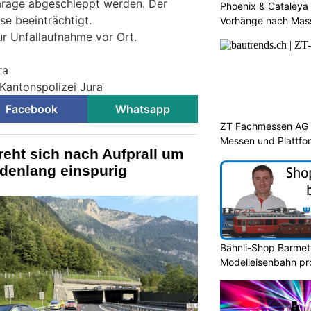
arage abgeschleppt werden. Der
Phoenix & Cataleya
se beeinträchtigt.
Vorhänge nach Mas
ur Unfallaufnahme vor Ort.
ra
 Kantonspolizei Jura
Facebook
Whatsapp
ZT Fachmessen AG s
Messen und Plattfo
reht sich nach Aufprall um
ndenlang einspurig
Bähnli-Shop Barmettl
Modelleisenbahn prof