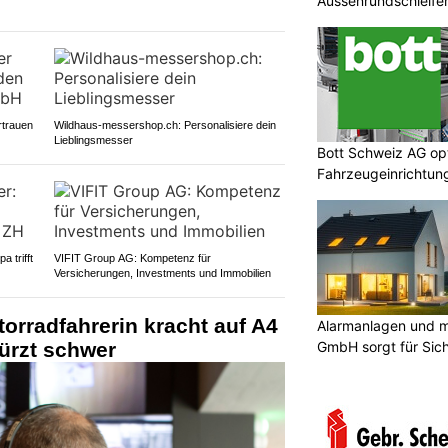
Aussenrundschleife
rtrauen
Wildhaus-messershop.ch: Personalisiere dein
Lieblingsmesser
Bott Schweiz AG opt
Fahrzeugeinrichtun
Werkstatteinrichtu
 trifft
VIFIT Group AG: Kompetenz für
Versicherungen, Investments und Immobilien
rradfahrerin kracht auf A4
Alarmanlagen und m
GmbH sorgt für Sich
ürzt schwer