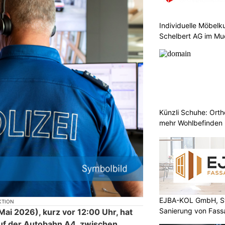
Individuelle Möbelk
Schelbert AG im Mu
Künzli Schuhe: Orth
mehr Wohlbefinden
EJBA-KOL GmbH, St
KTION
Sanierung von Fass
ai 2026), kurz vor 12:00 Uhr, hat
uf der Autobahn A4, zwischen