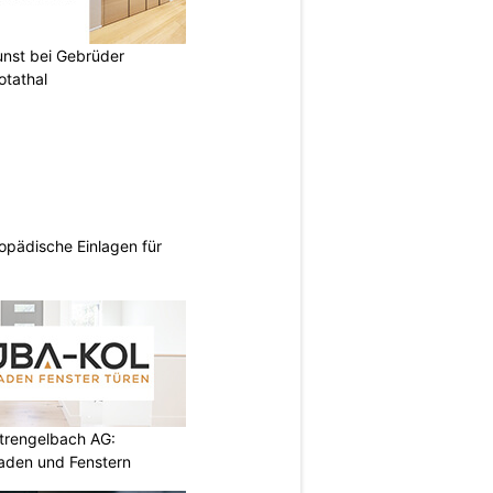
unst bei Gebrüder
otathal
opädische Einlagen für
rengelbach AG:
aden und Fenstern