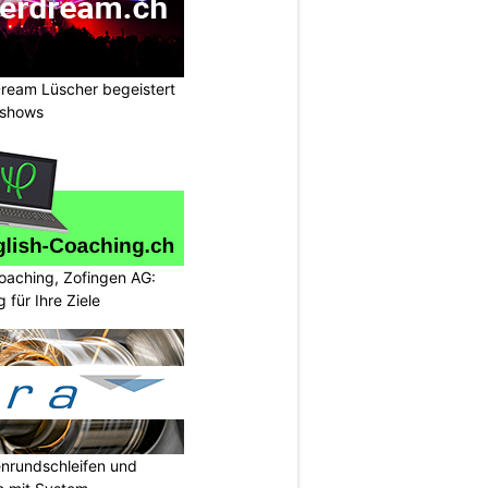
ream Lüscher begeistert
tshows
oaching, Zofingen AG:
g für Ihre Ziele
enrundschleifen und