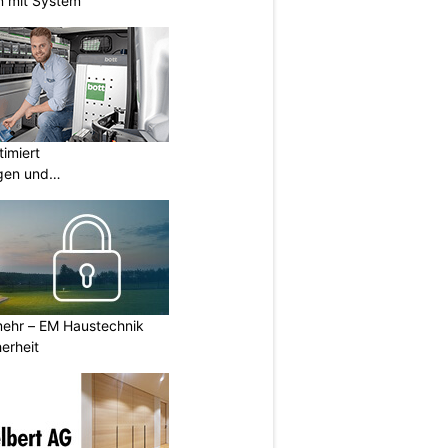
n mit System
imiert
gen und
ngen
ehr – EM Haustechnik
erheit