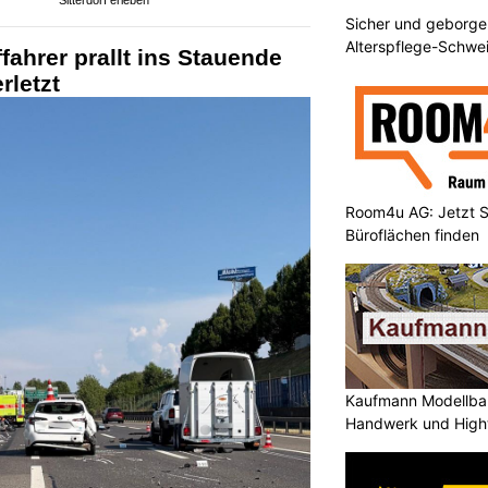
Sitterdorf erleben
Sicher und geborge
Alterspflege-Schwei
fahrer prallt ins Stauende
zuhause
rletzt
Room4u AG: Jetzt S
Büroflächen finden
Kaufmann Modellbau
Handwerk und High