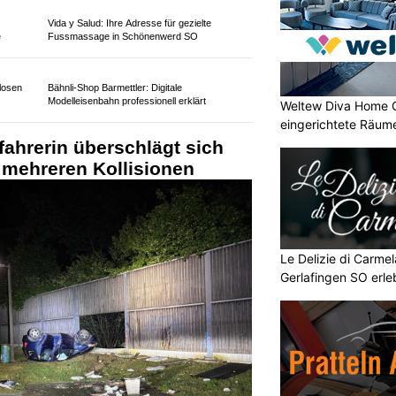
Weltew Diva Home 
eingerichtete Räume
Le Delizie di Carmela
Gerlafingen SO erl
KTION
eines Autofahrers
auf der A1
bei
Dienstagnachmittag Sachschaden.