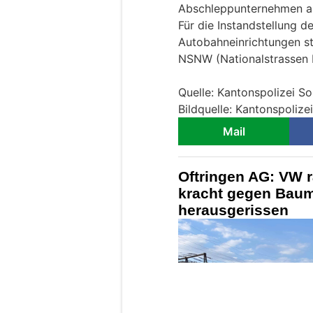
Abschleppunternehmen ab
Für die Instandstellung d
Autobahneinrichtungen s
NSNW (Nationalstrassen 
Quelle: Kantonspolizei So
Bildquelle: Kantonspolize
Mail
Oftringen AG: VW r
kracht gegen Baum
herausgerissen