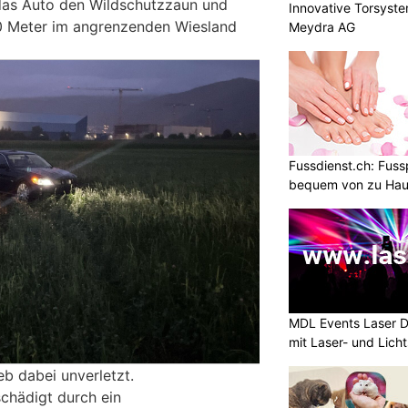
 das Auto den Wildschutzzaun und
Innovative Torsyst
00 Meter im angrenzenden Wiesland
Meydra AG
Fussdienst.ch: Fuss
bequem von zu Ha
MDL Events Laser D
mit Laser- und Lich
eb dabei unverletzt.
chädigt durch ein