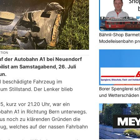
Bähnli-Shop Barmettl
Modelleisenbahn prof
KTION
auf der Autobahn A1 bei Neuendorf
list am Samstagabend, 26. Juli
un.
al beschädigte Fahrzeug im
Borer Spenglerei s
m Stillstand. Der Lenker blieb
und Wetterschäden
, kurz vor 21.20 Uhr, war ein
obahn A1 in Richtung Bern unterwegs.
aus noch zu klärenden Gründen die
eug, welches auf der nassen Fahrbahn