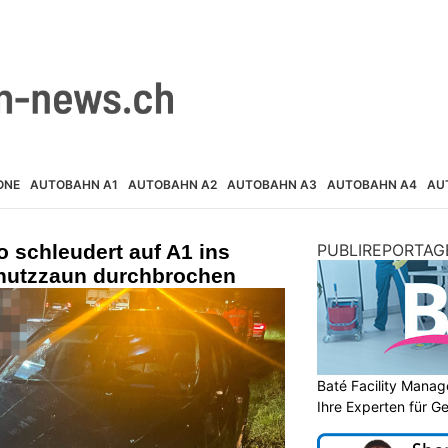
ONE
AUTOBAHN A1
AUTOBAHN A2
AUTOBAHN A3
AUTOBAHN A4
AU
 schleudert auf A1 ins
PUBLIREPORTAG
hutzzaun durchbrochen
Baté Facility Mana
Ihre Experten für 