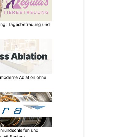
ung: Tagesbetreuung und
r moderne Ablation ohne
enrundschleifen und
n mit System