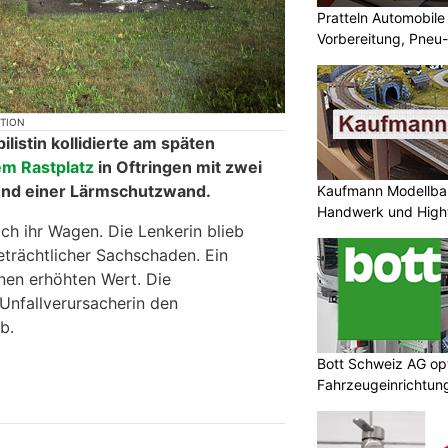
au sucht Zeugen.
Pratteln Automobil
Vorbereitung, Pneu-
Vida y Salud: Ihre Adresse für gezielte
e
Fussmassage in Schönenwerd SO
Kaufmann Modellbau
Handwerk und High
losen
Bähnli-Shop Barmettler: Digitale
Modelleisenbahn professionell erklärt
Bott Schweiz AG opt
fahrerin überschlägt sich
Fahrzeugeinrichtun
 mehreren Kollisionen
Werkstatteinrichtu