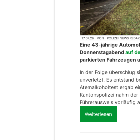
Die Kantonspolizei Thurg
Weiterlesen
Pizza Spicy Laufen BL: Holen Sie sich
knusprige Pizza und Döner nach Haus
Rovertrans AG sorgt für einen reibungs
und sicheren Transport Ihrer Güter
Oftringen AG: Auto
auf Rastplatz nach