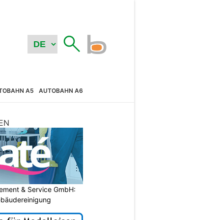
TOBAHN A5
AUTOBAHN A6
EN
gement & Service GmbH:
Gebäudereinigung