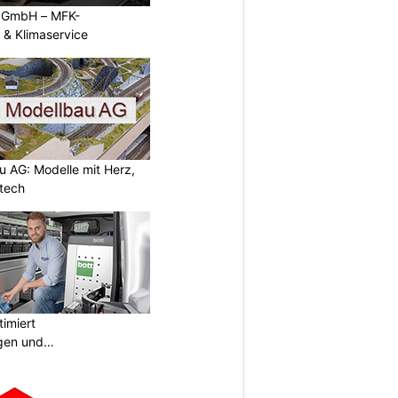
e GmbH – MFK-
 & Klimaservice
 AG: Modelle mit Herz,
tech
imiert
gen und
ngen