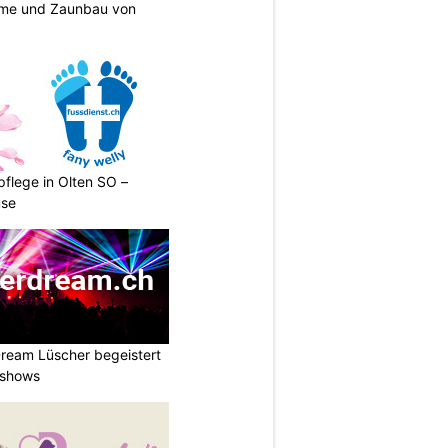
eme und Zaunbau von
pflege in Olten SO –
use
ream Lüscher begeistert
tshows