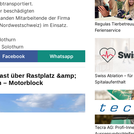
transportiert.
er beschädigten
tanden Mitarbeitende der Firma
Regulas Tierbetreu
Nordwestschweiz) im Einsatz.
Ferienservice
lothurn
i Solothurn
Facebook
Whatsapp
ast über Rastplatz &amp;
Swiss Ablation – fü
Spitalaufenthalt
 – Motorblock
Tecra AG: Profi-Inn
Aussenrundschleife