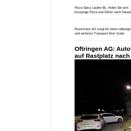
08.07.26
VON
POLIZEI.NEWS REDA
Bei einem Selbstunfall 
Eschlikon entstand am 