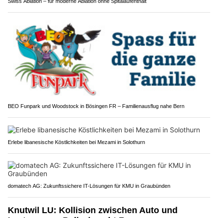
Swiss Ablation – für moderne Ablation ohne Spitalaufenthalt
BEO Funpark und Woodstock in Bösingen FR – Familienausflug nahe Bern
Erlebe libanesische Köstlichkeiten bei Mezami in Solothurn
domatech AG: Zukunftssichere IT-Lösungen für KMU in Graubünden
Knutwil LU: Kollision zwischen Auto und