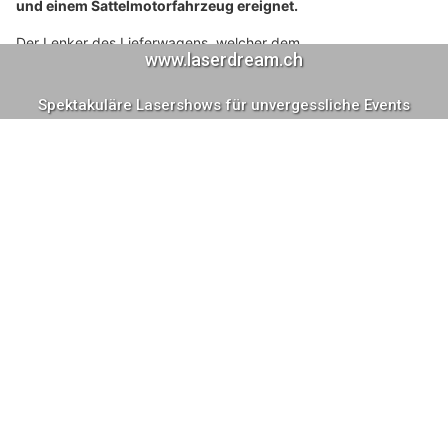
und einem Sattelmotorfahrzeug ereignet.
Der Lenker des Lieferwagens, welcher dem
Sattelmotorfahrzeug ins Heck fuhr, hat sich dabei
mittelschwere Verletzungen zugezogen.
Weiterlesen
Tecra AG: Profi-Innenrundschleifen und Aussenrundschleifen mit System
Rovertrans AG sorgt für einen reibungslosen und sicheren Transport Ihrer Güter
Exklusive Sammlerwaffen & moderne Sportwaffen bei Plüss