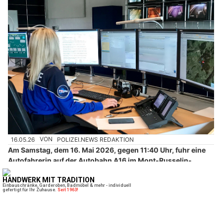
16.05.26
VON
POLIZEI.NEWS REDAKTION
Am Samstag, dem 16. Mai 2026, gegen 11:40 Uhr, fuhr eine
Autofahrerin auf der Autobahn A16 im Mont-Russelin-
Tunnel in Richtung St-Ursanne.
Aus ungeklärter Ursache kam sie von der Fahrbahn ab,
durchbrach die doppelte Leitplanke und streifte leicht ein
entgegenkommendes Fahrzeug.