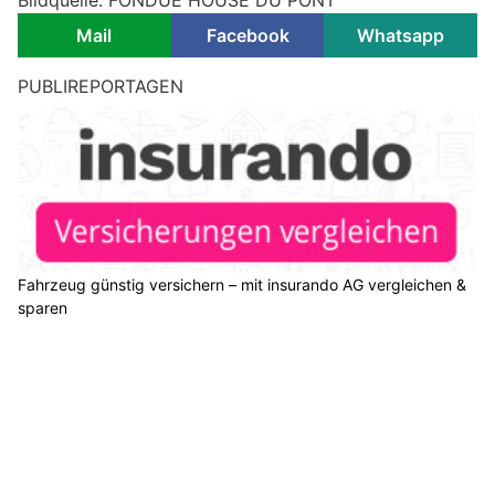
Mail
Facebook
Whatsapp
Kanton Thurgau: Positive 1.-August-Bilanz trotz
Alkoholfahrten und einzelnen Verstössen
02.08.26
VON
POLIZEI.NEWS REDAKTION
Der Nationalfeiertag verlief aus Sicht der Kantonspolizei
Thurgau ohne grössere Zwischenfälle.
Erfreulicherweise gab es nur wenige Verstösse gegen das
Feuer- sowie das Feuerwerksverbot.
Weiterlesen
Majstorovic Motors, Winterthur: Von Carrosserie bis Scheibenwechsel
ADORA Bestattungen: Persönliche, respektvolle und einfühlsame Begleitung