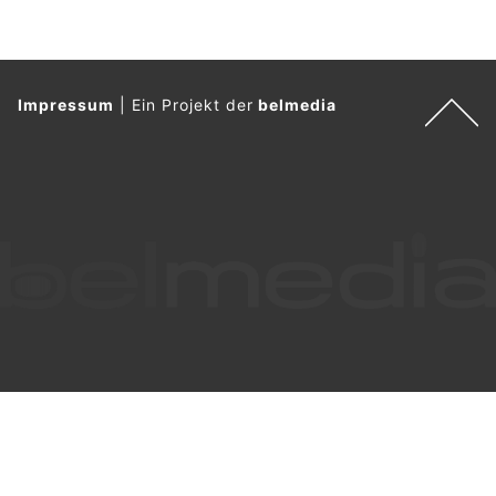
Ursprünglicher Genuss aus dem Wallis – jetzt bei Miis Wallis in Baar ZG
Halona: Ihre BARF-Experten – frisches Futter für Ihren Vierbeiner
Business Englisch Coaching, Zofingen AG: Individuelles Training für Ihre Ziele
Hörmelodie: Klare Verständigung auch unterwegs mit Top-Hörgeräten
Zug ZG: Autobahnzubringer wochenlang
gesperrt – Verkehr wird umgeleitet
04.08.26
VON
POLIZEI.NEWS REDAKTION
Im August 2026 werden
auf dem Autobahnzubringer
beim
Anschluss Zug weitere Bauarbeiten im Hinblick auf die
Eröffnung der Umfahrungsstrasse Cham–Hünenberg im
Sommer 2027 ausgeführt.