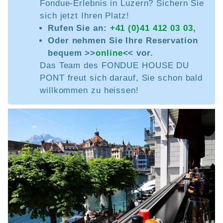
Fondue-Erlebnis in Luzern? Sichern Sie
sich jetzt Ihren Platz!
Rufen Sie an:
+41 (0)41 412 03 03
,
Oder nehmen Sie Ihre Reservation
bequem >>
online
<< vor.
Das Team des FONDUE HOUSE DU
PONT freut sich darauf, Sie schon bald
willkommen zu heissen!