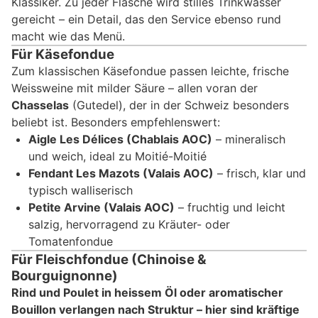
Klassiker. Zu jeder Flasche wird stilles Trinkwasser
gereicht – ein Detail, das den Service ebenso rund
macht wie das Menü.
Für Käsefondue
Zum klassischen Käsefondue passen leichte, frische
Weissweine mit milder Säure – allen voran der
Chasselas
(Gutedel), der in der Schweiz besonders
beliebt ist. Besonders empfehlenswert:
Aigle Les Délices (Chablais AOC)
– mineralisch
und weich, ideal zu Moitié-Moitié
Fendant Les Mazots (Valais AOC)
– frisch, klar und
typisch walliserisch
Petite Arvine (Valais AOC)
– fruchtig und leicht
salzig, hervorragend zu Kräuter- oder
Tomatenfondue
Für Fleischfondue (Chinoise &
Bourguignonne)
Rind und Poulet in heissem Öl oder aromatischer
Bouillon verlangen nach Struktur – hier sind kräftige