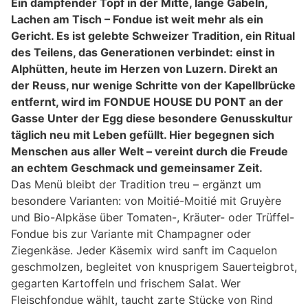
Ein dampfender Topf in der Mitte, lange Gabeln,
Lachen am Tisch – Fondue ist weit mehr als ein
Gericht. Es ist gelebte Schweizer Tradition, ein Ritual
des Teilens, das Generationen verbindet: einst in
Alphütten, heute im Herzen von Luzern. Direkt an
der Reuss, nur wenige Schritte von der Kapellbrücke
entfernt, wird im FONDUE HOUSE DU PONT an der
Gasse Unter der Egg diese besondere Genusskultur
täglich neu mit Leben gefüllt. Hier begegnen sich
Menschen aus aller Welt – vereint durch die Freude
an echtem Geschmack und gemeinsamer Zeit.
Das Menü bleibt der Tradition treu – ergänzt um
besondere Varianten: von Moitié-Moitié mit Gruyère
und Bio-Alpkäse über Tomaten-, Kräuter- oder Trüffel-
Fondue bis zur Variante mit Champagner oder
Ziegenkäse. Jeder Käsemix wird sanft im Caquelon
geschmolzen, begleitet von knusprigem Sauerteigbrot,
gegarten Kartoffeln und frischem Salat. Wer
Fleischfondue wählt, taucht zarte Stücke von Rind