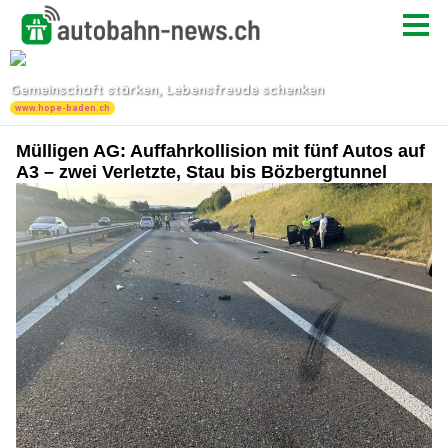
Mülligen AG: Auffahrkollision mit fünf Autos auf
A3 – zwei Verletzte, Stau bis Bözbergtunnel