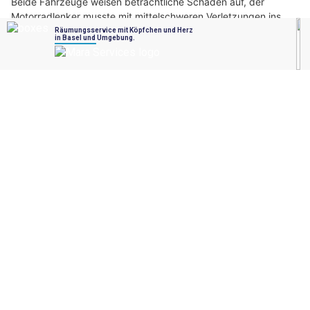
Beide Fahrzeuge weisen beträchtliche Schäden auf, der
Motorradlenker musste mit mittelschweren Verletzungen ins
Spital überführt werden.
Weiterlesen
Camping-Seeblick AG – Ihr Campingplatz am Hallwilersee in Mosen LU
Fazzone Fuss-Orthopädie, Sissach BL, Basel, Liestal BL: Einlagen, Beratung und
Service
Wohnwerk 1920 – professionelle Videoüberwachung für mehr Sicherheit