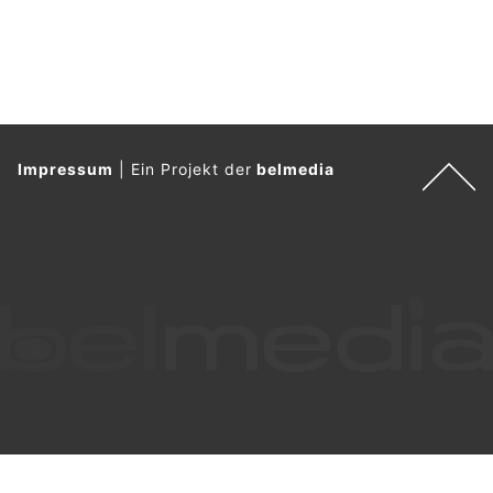
Robert Wild AG: Professionelle Fahrzeugbeschriftungen für mehr Sichtbarkeit
Ristorante-Pizzeria Pical in Reinach AG: Perfekt für Familien & Geniesser
Flüelen UR: Auto dreht sich nach Aufprall um
360 Grad – A2 stundenlang einspurig befahrbar
03.08.26
VON
POLIZEI.NEWS REDAKTION
Heute Montag, 3. August 2026, kurz nach 07.00 Uhr, war der
Lenker eines Personenwagens mit deutschen
Kontrollschildern
auf der Autobahn A2
in Fahrtrichtung Süd
unterwegs.
Kurz vor der Ausfahrt aus dem Fischlauitunnel kollidierte das
Fahrzeug aus noch nicht abschliessend geklärten Gründen mit
der rechten Tunnelwand.
Weiterlesen