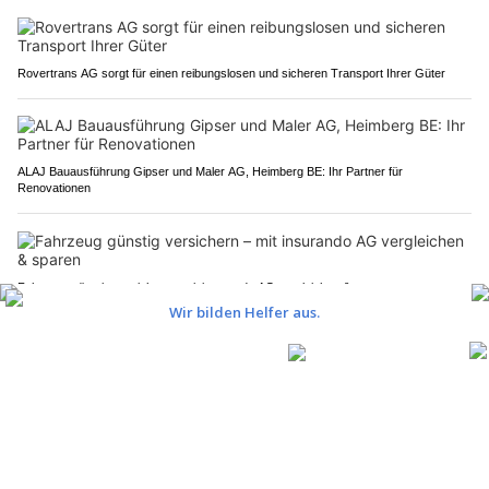
Rovertrans AG sorgt für einen reibungslosen und sicheren Transport Ihrer Güter
ALAJ Bauausführung Gipser und Maler AG, Heimberg BE: Ihr Partner für
Renovationen
Fahrzeug günstig versichern – mit insurando AG vergleichen & sparen
Business Englisch Coaching, Zofingen AG: Individuelles Training für Ihre Ziele
Spiez/Wimmis BE: A6-Rampe für elf Wochen
gesperrt – Umleitung über Kantonsstrasse