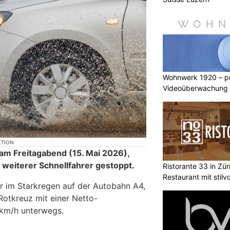
Wohnwerk 1920 – pr
Videoüberwachung f
KTION
am Freitagabend (15. Mai 2026),
 weiterer Schnellfahrer gestoppt.
Ristorante 33 in Züri
Restaurant mit stilv
r im Starkregen auf der Autobahn A4,
otkreuz mit einer Netto-
 km/h unterwegs.