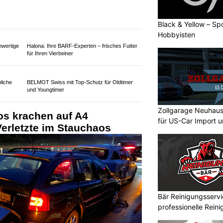
Black & Yellow – Spo
Hobbyisten
hwertige
Halona: Ihre BARF-Experten – frisches Futter
für Ihren Vierbeiner
liche
BELMOT Swiss mit Top-Schutz für Oldtimer
und Youngtimer
Zollgarage Neuhau
os krachen auf A4
für US-Car Import u
Verletzte im Stauchaos
Bär Reinigungsserv
professionelle Rein