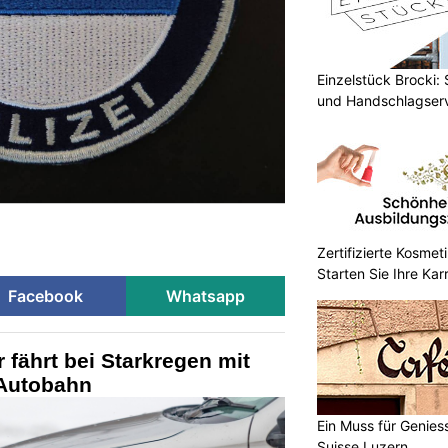
Einzelstück Brocki:
und Handschlagser
Zertifizierte Kosmet
Starten Sie Ihre Kar
Facebook
Whatsapp
 fährt bei Starkregen mit
 Autobahn
Ein Muss für Genies
Suisse Luzern