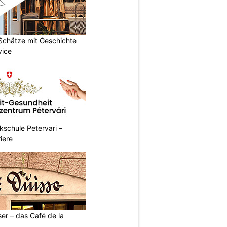
 Schätze mit Geschichte
vice
ikschule Petervari –
riere
ser – das Café de la