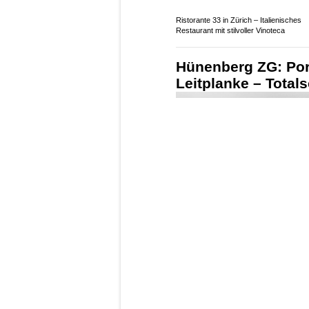
Bircher Treuhand GmbH – Professionel
Steuerplanung für KMU
Ristorante 33 in Zürich – Italienisches
Restaurant mit stilvoller Vinoteca
Hünenberg ZG: Por
Leitplanke – Total