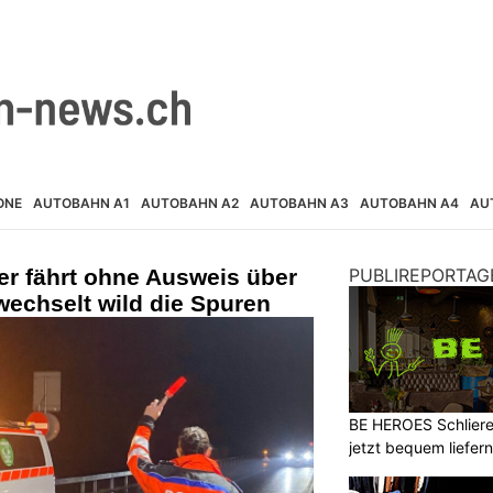
ONE
AUTOBAHN A1
AUTOBAHN A2
AUTOBAHN A3
AUTOBAHN A4
AU
er fährt ohne Ausweis über
PUBLIREPORTAG
echselt wild die Spuren
BE HEROES Schlieren
jetzt bequem liefern