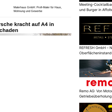
Meeting-Cocktailbar
und Burger in Affolt
le
REFRESH GmbH – Na
Malerhaus GmbH: Profi-Maler für Haus,
Oberflächeninstan
Wohnung und Gewerbe
sche kracht auf A4 in
schaden
Remo AG: Von Motor
Getriebeüberholung 