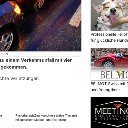
Professionelle Fellp
für glückliche Hund
KTION
zu einem Verkehrsunfall mit vier
n gekommen.
ichte Verletzungen.
BELMOT Swiss mit T
und Youngtimer
FysiotherapieZug kombiniert aktive Therapie
mit gezieltem Muskel- und Fittraining