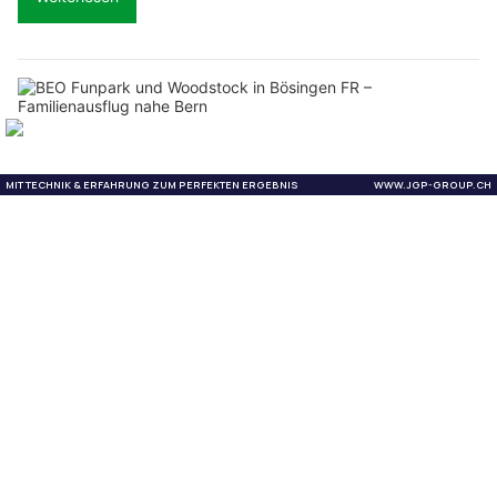
BEO Funpark und Woodstock in Bösingen FR – Familienausflug nahe Bern
Rovertrans AG sorgt für einen reibungslosen und sicheren Transport Ihrer Güter
VIFIT Group AG: Kompetenz für Versicherungen, Investments und Immobilien
domatech AG: Zukunftssichere IT-Lösungen für KMU in Graubünden
Kriens LU: Auffahrkollision auf A2 sorgt mitten