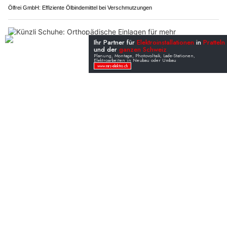
Ölfrei GmbH: Effiziente Ölbindemittel bei Verschmutzungen
Künzli Schuhe: Orthopädische Einlagen für mehr Wohlbefinden
Airolo TI: Fünf Kilometer Stau vor Gotthard – bis
zu 50 Minuten Zeitverlust
11.04.26
VON
POLIZEI.NEWS REDAKTION
Auf der Autobahn A2 in Fahrtrichtung Chiasso → Gotthard
kommt es derzeit zu erheblichen Verkehrsbehinderungen.
Zwischen Quinto und dem Rastplatz bzw. der Dosierstelle
Airolo hat sich ein rund fünf Kilometer langer Stau gebildet.
Weiterlesen