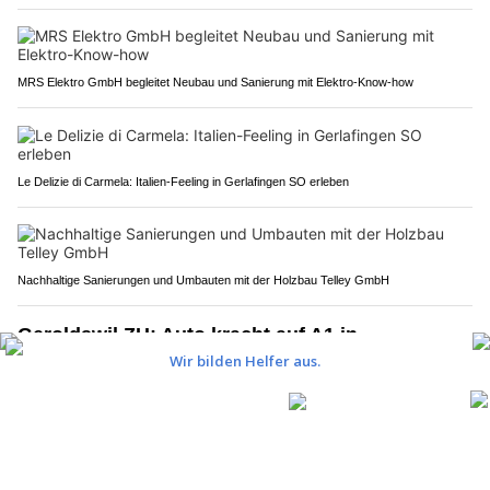
MRS Elektro GmbH begleitet Neubau und Sanierung mit Elektro-Know-how
Le Delizie di Carmela: Italien-Feeling in Gerlafingen SO erleben
Nachhaltige Sanierungen und Umbauten mit der Holzbau Telley GmbH
Geroldswil ZH: Auto kracht auf A1 in
Lieferwagen – zwei Kinder unter vier Verletzten
22.07.26
VON
POLIZEI.NEWS REDAKTION
Bei einer Kollision zwischen einem Personenwagen und
einem Lieferwagen sind am Mittwochnachmittag
(22.7.2026) auf der
Autobahn A1
bei Geroldswil vier