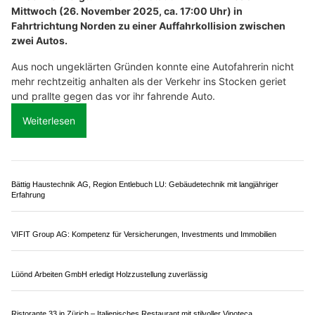
23.06.26
VON
POLIZEI.NEWS REDAKTION
Am Montag (22. Juni 2026, kurz vor 15.00 Uhr) fuhr ein
Lastwagen mit angekoppeltem Sachentransportanhänger
auf die Autobahneinfahrt Sursee in Fahrtrichtung Norden.
Beim Befahren des Beschleunigungsstreifens rutschte aus noch
ungeklärten Gründen eine Wechselaufbaumulde vom Anhänger.