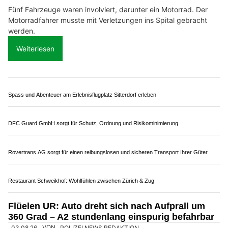
27.11.25
VON
POLIZEI.NEWS REDAKTION
Im Sonnenbergtunnel in der Stadt Luzern kam es am
Mittwoch (26. November 2025, ca. 17:00 Uhr) in
Fahrtrichtung Norden zu einer Auffahrkollision zwischen
zwei Autos.
Aus noch ungeklärten Gründen konnte eine Autofahrerin nicht
mehr rechtzeitig anhalten als der Verkehr ins Stocken geriet
und prallte gegen das vor ihr fahrende Auto.
Weiterlesen
Bättig Haustechnik AG, Region Entlebuch LU: Gebäudetechnik mit langjähriger
Erfahrung