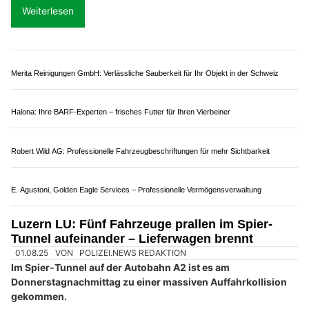
Weltew Diva Home GmbH – Komplett eingerichtete Räume für jeden Wohnstil
ZT Fachmessen AG stärkt die Baubranche mit Messen und Plattform bautrends.ch
Luzern LU: Auffahrkollision im A2-Tunnel – Frau
und Kleinkind im Spital