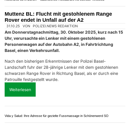
Weiterlesen
Rock'n'Roll trifft Vintage bei Rattlinbones AG in der Schaffhauser Altstadt
Business Englisch Coaching, Zofingen AG: Individuelles Training für Ihre Ziele
Umzugsservice Swiss GmbH – Qualität und Erfahrung für Ihren Umzug