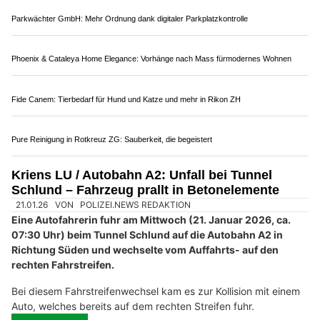
01.09.25
VON
POLIZEI.NEWS REDAKTION
Ein Unfall ereignete sich am Sonntagabend (31. August
2025, 23:15 Uhr) auf der Autobahn A2 in Fahrtrichtung
Süden.
Ein 26-jähriger Lenker fuhr bei der Autobahnausfahrt Luzern
Zentrum gegen das Tunnelportal.
Weiterlesen
Baaz Indian Restaurant in Aarau AG: Traditionelle Currys & Tandoori
Fahrzeug günstig versichern – mit insurando AG vergleichen & sparen