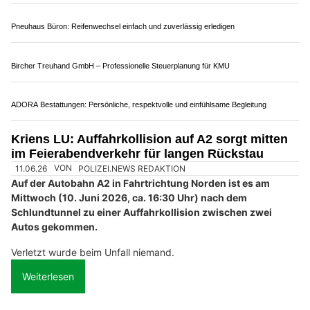
Individuelle Möbelkunst bei Gebrüder Schelbert AG im Muotathal
Protos Restaurant & Pizzeria: Kulinarischer Genuss in Oberkirch LU
Henggart ZH: Velofahrerin gerät unter
Lastwagen und wird schwer verletzt