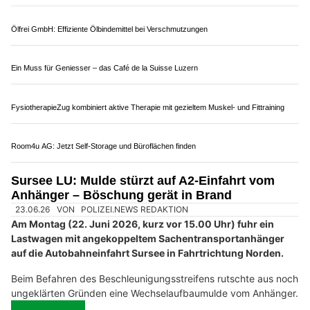
25.06.26
VON
POLIZEI.NEWS REDAKTION
Bei einer Kollision zwischen einem Lastwagen und einem
Velo ist am Donnerstagmorgen (25.6.2026) in Henggart eine
Velofahrerin schwer verletzt
worden.
Die 20-Jährige musste nach dem Unfall unter dem Lastwagen
befreit werden.
Weiterlesen
Einzelstück Brocki: Schätze mit Geschichte und Handschlagservice
Pneuhaus Büron: Reifenwechsel einfach und zuverlässig erledigen
Bircher Treuhand GmbH – Professionelle Steuerplanung für KMU
ADORA Bestattungen: Persönliche, respektvolle und einfühlsame Begleitung