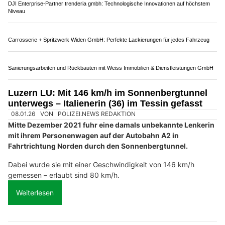
Potenziale entfalten mit Zenklusen Consulting & Partner GmbH
Luzern LU: 26-Jähriger kracht betrunken in
Tunnelportal der A2 – Ausweis weg