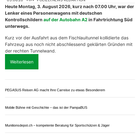
VIFIT Group AG: Kompetenz für Versicherungen, Investments und Immobilien
Lüönd Arbeiten GmbH erledigt Holzzustellung zuverlässig
Ristorante 33 in Zürich – Italienisches Restaurant mit stilvoller Vinoteca
Muttenz BL: Flucht mit gestohlenem Range
Rover endet in Unfall auf der A2
31.10.25
VON
POLIZEI.NEWS REDAKTION
Am Donnerstagnachmittag, 30. Oktober 2025, kurz nach 15
Uhr, verursachte ein Lenker mit einem gestohlenen
Personenwagen auf der Autobahn A2, in Fahrtrichtung
Basel, einen Verkehrsunfall.
Nach den bisherigen Erkenntnissen der Polizei Basel-
Landschaft fuhr der 28-jährige Lenker mit dem gestohlenen