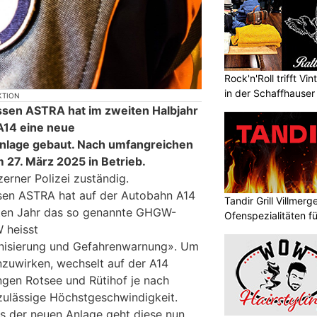
Rock'n'Roll trifft V
in der Schaffhauser 
KTION
ssen ASTRA hat im zweiten Halbjahr
A14 eine neue
nlage gebaut. Nach umfangreichen
 27. März 2025 in Betrieb.
zerner Polizei zuständig.
sen ASTRA hat auf der Autobahn A14
Tandir Grill Villmerg
zten Jahr das so genannte GHGW-
Ofenspezialitäten f
 heisst
nisierung und Gefahrenwarnung». Um
zuwirken, wechselt auf der A14
gen Rotsee und Rütihof je nach
ulässige Höchstgeschwindigkeit.
s der neuen Anlage geht diese nun