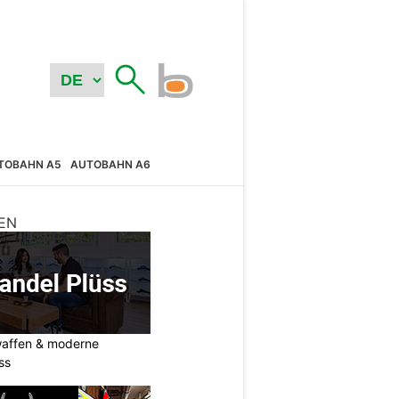
TOBAHN A5
AUTOBAHN A6
EN
waffen & moderne
ss