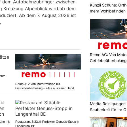
uf dem Autobahnzubringer zwischen
Künzli Schuhe: Orth
ng Kreuzung Alpenblick wird ab dem
mehr Wohlbefinden
eduziert. Ab dem 7. August 2026 ist
.
Remo AG: Von Motor
Getriebeüberholung 
chte
Remo AG: Von Motorrevision bis
Getriebeüberholung – alles aus einer Hand
Merita Reinigungen 
Sauberkeit für Ihr O
che mit
Restaurant Stääbli: Perfekter Genuss-Stopp in
Langenthal BE