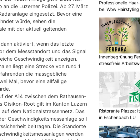
Professionelle Haar
b an die Luzerner Polizei. Ab 27. März
bei Wow Hairstyling
Radaranlage eingesetzt. Bevor eine
ahndet würde, sehen die
le mit der aktuell geltenden
dann aktiviert, wenn das letzte
vor dem Messstandort und das Signal
Innenbegrünung Ferr
leiche Geschwindigkeit anzeigen.
stressfreie Arbeits
alen liegt eine Strecke von rund 1
ofahrenden die massgebliche
i Mal, bevor eine allfällige
rde.
uf der A14 zwischen dem Rathausen-
 Gisikon-Root gilt im Kanton Luzern
Ristorante Piazza: I
t auf dem Nationalstrassennetz. Das
in Eschenbach LU
er Geschwindigkeitsmessanlage soll
ssicherheit beitragen. Die Standorte
 Geschwindigkeitsmessanlagen werden