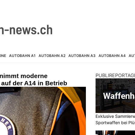
ONE
AUTOBAHN A1
AUTOBAHN A2
AUTOBAHN A3
AUTOBAHN A4
AU
i nimmt moderne
PUBLIREPORTAG
uf der A14 in Betrieb
Exklusive Sammler
Sportwaffen bei Plü