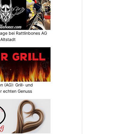
intage bei Rattlinbones AG
Altstadt
en (AG): Grill- und
ür echten Genuss