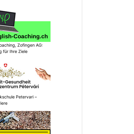
oaching, Zofingen AG:
g für Ihre Ziele
ikschule Petervari –
riere