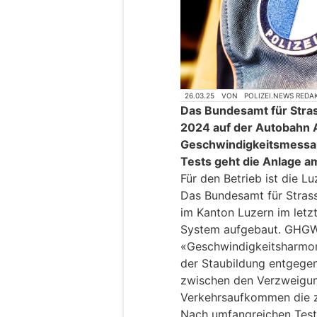
26.03.25
VON
POLIZEI.NEWS REDA
Das Bundesamt für Stra
2024 auf der Autobahn 
Geschwindigkeitsmessa
Tests geht die Anlage am
Für den Betrieb ist die Lu
Das Bundesamt für Stras
im Kanton Luzern im let
System aufgebaut. GHGW
«Geschwindigkeitsharmo
der Staubildung entgegen
zwischen den Verzweigun
Verkehrsaufkommen die z
Nach umfangreichen Test