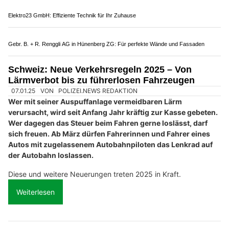
Die Autobahn musste für rund zwei Stunden gesperrt werden.
Weiterlesen
Euro Computer, Aarau – PC-Service, Reparaturen und Technikverkauf
M. Hälg Montage und Metallbau GmbH: Massgeschneiderte Metalllösungen
Holling Services: Gebäudeschutz vor Wasser und Folgeschäden
Restaurant Riegelhof, Wil ZH – Kulinarik in gemütlicher Atmosphäre