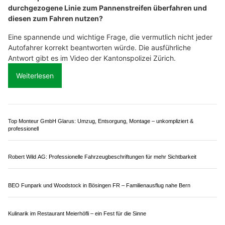
Munitionsdepot.ch – kompetente Beratung für Sportschützen & Jäger
FONDUE HOUSE DU PONT in Luzern: Das Highlight für Fondue-Liebhaber
Ruma Technik GmbH, Effretikon ZH: Innovative Metallbau-Speziallösungen
Ölfrei GmbH: Effiziente Ölbindemittel bei Verschmutzungen
Zürich ZH: "Darf man den Pannenstreifen auf
der Autobahn befahren?"– Die Polizei klärt auf.
19.08.25
VON
POLIZEI.NEWS REDAKTION