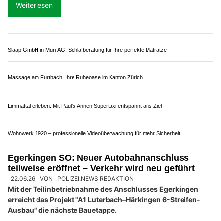
27.02.25
VON
POLIZEI.NEWS REDAKTION
Das Lenkrad loslassen und das Auto fährt auf der Autobahn
von selbst. Das ist ab dem 1. März möglich, wenn man ein
Auto mit einem genehmigten und aktivierten
Autobahnpiloten hat.
Vorerst haben die Hersteller noch keine Bewilligung für die
Schweiz beantragt. Das heisst, am 1. März ist noch kein
Fahrzeug bedingt automatisiert unterwegs.
Weiterlesen
Slaap GmbH in Muri AG: Schlafberatung für Ihre perfekte Matratze
Massage am Furtbach: Ihre Ruheoase im Kanton Zürich