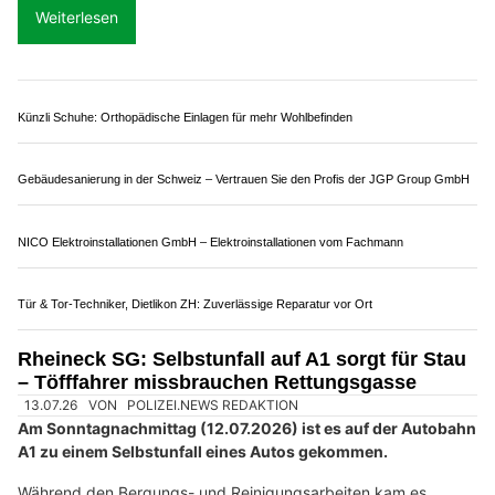
30.06.26
VON
POLIZEI.NEWS REDAKTION
Die Nationalstrassen sind das Rückgrat der Mobilität in der
Schweiz. Sie entlasten Dörfer und Agglomerationen und
erschliessen die Regionen für Güter und Personen.
Obwohl sie nur rund drei Prozent des gesamten
Strassennetzes ausmachen, wurden 2025 knapp 45 Prozent
aller Fahrzeugkilometer auf ihnen zurückgelegt – insgesamt
rund 30 Milliarden Kilometer. Mit 68 040 Staustunden nahm die
Überlastung im Vergleich zum Vorjahr stark zu. Das zeigt: Trotz
gezielter Massnahmen zur Verbesserung des Verkehrsflusses
stösst das Nationalstrassennetz zunehmend an seine
Kapazitätsgrenzen.
Weiterlesen
Bär Reinigungsservice, Reichenburg SZ – professionelle Reinigung nach Mass