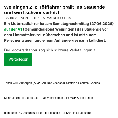
Kantonspolizei Zürich: Darf man auf der Autobahn die
durchgezogene Linie zum Pannenstreifen überfahren und
diesen zum Fahren nutzen?
Eine spannende und wichtige Frage, die vermutlich nicht jeder
Autofahrer korrekt beantworten würde. Die ausführliche
Antwort gibt es im Video der Kantonspolizei Zürich.
Weiterlesen
Top Monteur GmbH Glarus: Umzug, Entsorgung, Montage – unkompliziert &
professionell
Robert Wild AG: Professionelle Fahrzeugbeschriftungen für mehr Sichtbarkeit