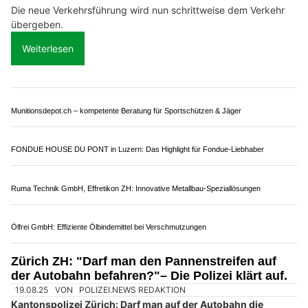
Limmattal erleben: Mit Paul's Annen Supertaxi entspannt ans Ziel
Wohnwerk 1920 – professionelle Videoüberwachung für mehr Sicherheit
Egerkingen SO: Neuer Autobahnanschluss
teilweise eröffnet – Verkehr wird neu geführt
22.06.26
VON
POLIZEI.NEWS REDAKTION
Mit der Teilinbetriebnahme des Anschlusses Egerkingen
erreicht das Projekt "A1 Luterbach–Härkingen 6-Streifen-
Ausbau" die nächste Bauetappe.
Die neue Verkehrsführung wird nun schrittweise dem Verkehr
übergeben.
Weiterlesen