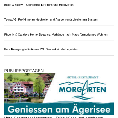
Bern BE: Einfahrt Bethlehem auf der A1 für
nächtliche Belagsarbeiten gesperrt
23.06.26
VON
POLIZEI.NEWS REDAKTION
Für Belags- und Markierungsarbeiten auf der A1 bei Bern
wird die Einfahrt Bern-Bethlehem für eine Nacht gesperrt.
Auf der A1 zwischen den Anschlüssen Bern-Brünnen und
Kirchberg werden bis ca. Mitte Juli Belagsreparaturen und
Markierungsarbeiten durchgeführt.
Weiterlesen
Halona: Ihre BARF-Experten – frisches Futter für Ihren Vierbeiner