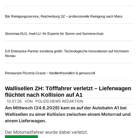
Tandir Grill Villmergen (AG): Grill- und Ofenspezialitäten für echten Genuss
Mehr als ein Friseurbesuch – Verwöhnmomente im MSH Salon Zürich
domatech AG: Zukunftssichere IT-Lösungen für KMU in Graubünden
V2 Sanitär & Heizung GmbH: Komfortable Heizlösungen für Ihr Zuhause
Schweiz: 68'040 Staustunden – Nationalstrassen
stossen an Kapazitätsgrenzen