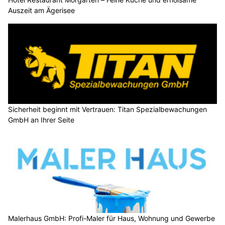
Wiener Gartenunterhalt und Hauswartung – mehr als nur Sauberkeit
HaarStark.: Trendige Haarschnitte, Colorationen und Styling
Professionelle Fellpflege bei guterhund.ch – für glückliche Hunde & Katzen
Luterbach SO: Nächtliche Bauarbeiten auf A1
und A5 sorgen bis Ende August für Änderungen
07.07.26
VON
POLIZEI.NEWS REDAKTION
Bis Ende August 2026 finden zwischen Deitingen und
Flumenthal in mehreren Nächten Bauarbeiten statt.
Dabei werden die provisorischen Überführungen
Luterbachstrasse und Schachenstrasse zurückgebaut sowie
die
Verkehrsführung auf der A1
und
A5
etappenweise