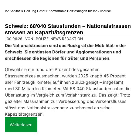
BEO Funpark und Woodstock in Bösingen FR – Familienausflug nahe Bern
Kulinarik im Restaurant Meierhöfli – ein Fest für die Sinne
Weiningen ZH: Töfffahrer prallt ins Stauende
und wird schwer verletzt
27.06.26
VON
POLIZEI.NEWS REDAKTION
Ein Motorradfahrer hat am Samstagnachmittag (27.06.2026)
auf der A1
(Gemeindegebiet Weiningen) das Stauende vor
dem Limmattalerkreuz übersehen und ist mit einem
Personenwagen und einem Anhängergespann kollidiert.
Der Motorradfahrer zog sich schwere Verletzungen zu.
Weiterlesen