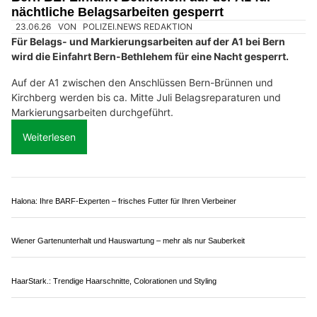
Rheineck SG: Selbstunfall auf A1 sorgt für Stau
– Töfffahrer missbrauchen Rettungsgasse
13.07.26
VON
POLIZEI.NEWS REDAKTION
Am Sonntagnachmittag (12.07.2026) ist es auf der Autobahn
A1 zu einem Selbstunfall eines Autos gekommen.
Während den Bergungs- und Reinigungsarbeiten kam es
während rund zwei Stunden zu Rückstau. Verletzt wurde
niemand. Zwei Motorradfahrer wurden wegen dem Befahren
der Rettungsgasse zur Anzeige gebracht.
Weiterlesen
Malerhaus GmbH: Profi-Maler für Haus, Wohnung und Gewerbe