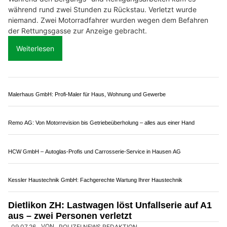
Storemaa KLG, Inwil LU: Ihr Experte für Storen und Sonnenschutz
DJI Enterprise-Partner trenderia gmbh: Technologische Innovationen auf höchstem
Niveau
Restaurant Pizzeria Grazie – familienfreundlich & genussvoll
Wallisellen ZH: Töfffahrer verletzt – Lieferwagen
flüchtet nach Kollision auf A1
10.07.26
VON
POLIZEI.NEWS REDAKTION
Am Mittwoch (24.6.2026) kam es auf der Autobahn A1 bei
Wallisellen zu einer Kollision zwischen einem Motorrad und
einem Lieferwagen.