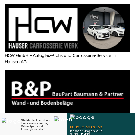
angepasst.
Weiterlesen
ABS Abschleppdienst Zürich: Abschleppdienst für Auto und Motorrad
Individuelle Möbelkunst bei Gebrüder Schelbert AG im Muotathal
Elektro23 GmbH: Effiziente Technik für Ihr Zuhause
Gebr. B. + R. Renggli AG in Hünenberg ZG: Für perfekte Wände und Fassaden