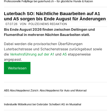
Remo AG: Von Motorrevision bis Getriebeüberholung – alles aus einer Hand
HCW GmbH – Autoglas‑Profis und Carrosserie‑Service in Hausen AG
Kessler Haustechnik GmbH: Fachgerechte Wartung Ihrer Haustechnik
Dietlikon ZH: Lastwagen löst Unfallserie auf A1
aus – zwei Personen verletzt
09.07.26
VON
POLIZEI.NEWS REDAKTION
Bei einem
Verkehrsunfall auf der A1
sind am
Donnerstagmittag (09.07.2026) in Dietlikon zwei Personen
verletzt worden.