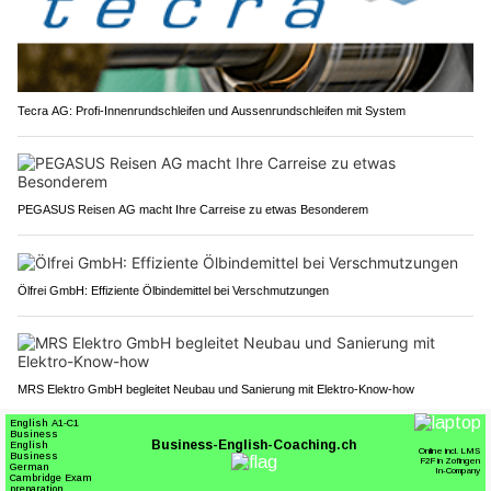
Tecra AG: Profi-Innenrundschleifen und Aussenrundschleifen mit System
PEGASUS Reisen AG macht Ihre Carreise zu etwas Besonderem
Ölfrei GmbH: Effiziente Ölbindemittel bei Verschmutzungen
MRS Elektro GmbH begleitet Neubau und Sanierung mit Elektro-Know-how
St.Gallen SG: 82-Jähriger prallt bei
Autobahnausfahrt Winkeln in Wegweiser