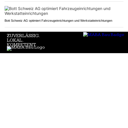
Bott Schweiz AG optimiert Fahrzeugeinrichtungen und Werkstatteinrichtungen
Schweiz: Neue Verkehrsregeln 2025 – Von
Lärmverbot bis zu führerlosen Fahrzeugen
07.01.25
VON
POLIZEI.NEWS REDAKTION
Wer mit seiner Auspuffanlage vermeidbaren Lärm
verursacht, wird seit Anfang Jahr kräftig zur Kasse gebeten.
Wer dagegen das Steuer beim Fahren gerne loslässt, darf
sich freuen. Ab März dürfen Fahrerinnen und Fahrer eines
Autos mit zugelassenem Autobahnpiloten das Lenkrad auf
der Autobahn loslassen.
Diese und weitere Neuerungen treten 2025 in Kraft.
Weiterlesen