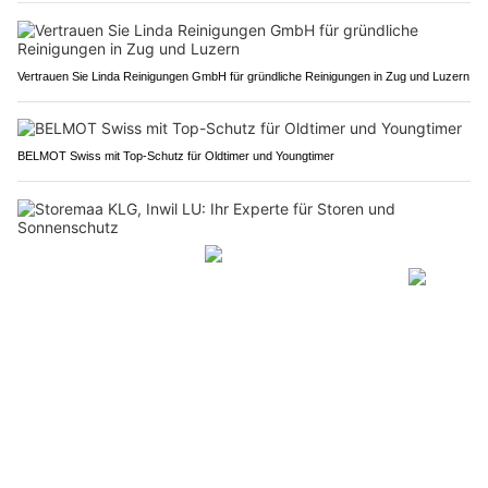
Vertrauen Sie Linda Reinigungen GmbH für gründliche Reinigungen in Zug und Luzern
BELMOT Swiss mit Top-Schutz für Oldtimer und Youngtimer
Storemaa KLG, Inwil LU: Ihr Experte für Storen und Sonnenschutz
Exklusive Sammlerwaffen & moderne Sportwaffen bei Plüss
Gotthard UR/TI: Tunnel wird wegen
Unterhaltsarbeiten mehrfach nachts gesperrt
05.06.26
VON
POLIZEI.NEWS REDAKTION
Im Rahmen der Unterhaltsarbeiten im