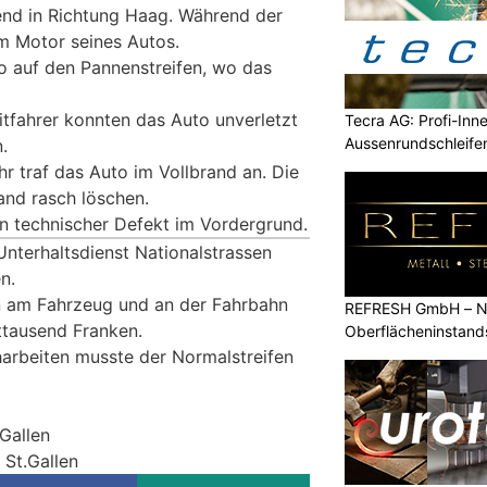
d in Richtung Haag. Während der
m Motor seines Autos.
o auf den Pannenstreifen, wo das
itfahrer konnten das Auto unverletzt
Tecra AG: Profi-Inn
Aussenrundschleife
.
r traf das Auto im Vollbrand an. Die
and rasch löschen.
in technischer Defekt im Vordergrund.
nterhaltsdienst Nationalstrassen
n.
 am Fahrzeug und an der Fahrbahn
REFRESH GmbH – Na
ttausend Franken.
Oberflächeninstan
arbeiten musste der Normalstreifen
.Gallen
 St.Gallen