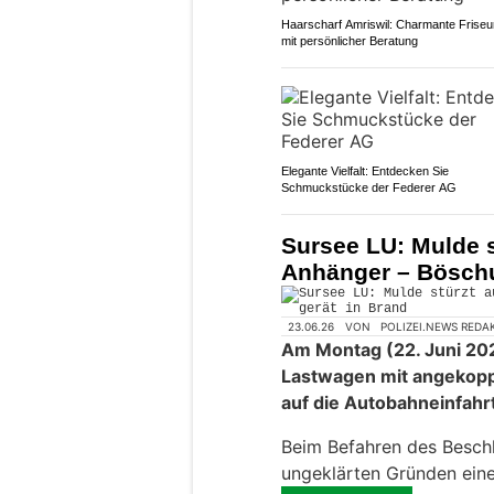
Haarscharf Amriswil: Charmante Friseu
mit persönlicher Beratung
Elegante Vielfalt: Entdecken Sie
Schmuckstücke der Federer AG
Sursee LU: Mulde s
Anhänger – Böschu
23.06.26
VON
POLIZEI.NEWS REDA
Am Montag (22. Juni 202
Lastwagen mit angekop
auf die Autobahneinfahr
Beim Befahren des Beschl
ungeklärten Gründen ein