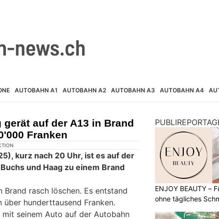
ONE
AUTOBAHN A1
AUTOBAHN A2
AUTOBAHN A3
AUTOBAHN A4
AU
gerät auf der A13 in Brand
PUBLIREPORTAG
0'000 Franken
KTION
), kurz nach 20 Uhr, ist es auf der
 Buchs und Haag zu einem Brand
ENJOY BEAUTY – Für
 Brand rasch löschen. Es entstand
ohne tägliches Sch
 über hunderttausend Franken.
r mit seinem Auto auf der Autobahn