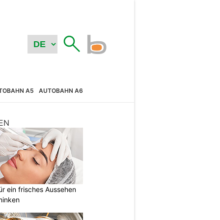
TOBAHN A5
AUTOBAHN A6
EN
 ein frisches Aussehen
minken