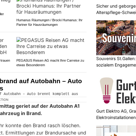
Sicher und geborge
Alterspflege-Schwei
ler
zuhause
Humanus Räumungen / Brocki Humanus: Ihr
Partner für Hausräumungen
Souvenirs St.Gallen
rtrauen
PEGASUS Reisen AG macht Ihre Carreise zu
sozialem Engageme
etwas Besonderem
brand auf Autobahn – Auto
us
KTION
ittag geriet auf der Autobahn A1
Gurt Elektro AG, Gr
ahrzeug in Brand.
Elektroinstallation
r konnte den Brand rasch löschen.
t. Ermittlungen zur Brandursache und