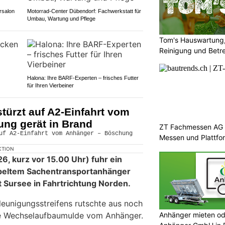
rsalon
Motorrad-Center Dübendorf: Fachwerkstatt für
Umbau, Wartung und Pflege
Tom's Hauswartung,
Reinigung und Betr
Halona: Ihre BARF-Experten – frisches Futter
für Ihren Vierbeiner
türzt auf A2-Einfahrt vom
ng gerät in Brand
ZT Fachmessen AG s
Messen und Plattfo
KTION
6, kurz vor 15.00 Uhr) fuhr ein
peltem Sachentransportanhänger
t Sursee in Fahrtrichtung Norden.
eunigungsstreifens rutschte aus noch
Anhänger mieten od
e Wechselaufbaumulde vom Anhänger.