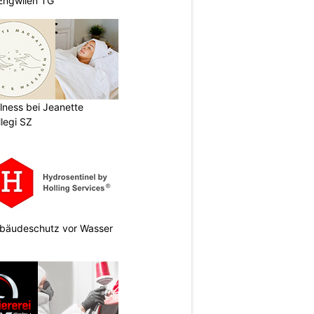
Engwilen TG
lness bei Jeanette
legi SZ
Gebäudeschutz vor Wasser