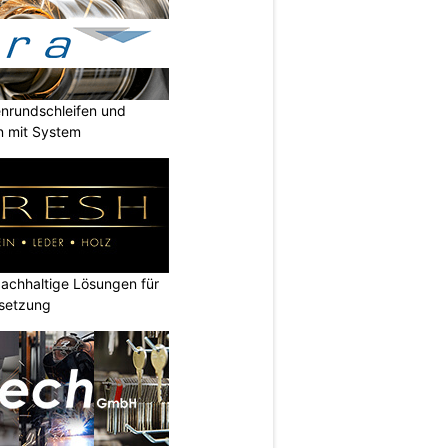
enrundschleifen und
n mit System
chhaltige Lösungen für
dsetzung