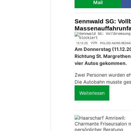
Mail
Sennwald SG: Voll
Massenauffahrunfal
12.12.25
VON
POLIZEI.NEWS REDA
Am Donnerstag (11.12.20
Richtung St. Margrethen
vier Autos gekommen.
Zwei Personen wurden eher
Die Autobahn musste ges
Weiterlesen