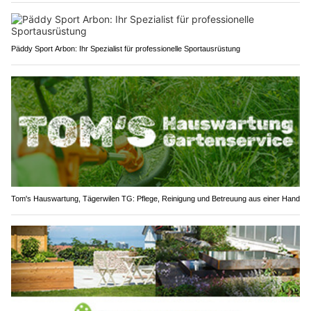
Päddy Sport Arbon: Ihr Spezialist für professionelle Sportausrüstung
Tom's Hauswartung, Tägerwilen TG: Pflege, Reinigung und Betreuung aus einer Hand