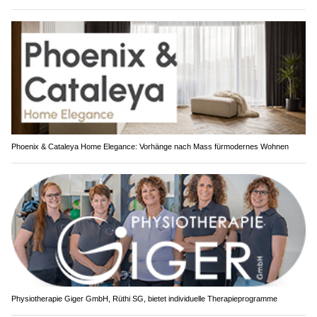
Phoenix & Cataleya Home Elegance: Vorhänge nach Mass fürmodernes Wohnen
Physiotherapie Giger GmbH, Rüthi SG, bietet individuelle Therapieprogramme