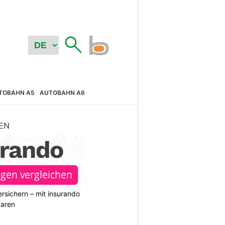
TOBAHN A5
AUTOBAHN A6
EN
rsichern – mit insurando
paren