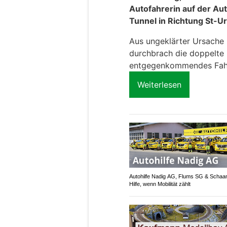
Autofahrerin auf der Au
Tunnel in Richtung St-U
Aus ungeklärter Ursache 
durchbrach die doppelte L
entgegenkommendes Fah
Weiterlesen
Autohilfe Nadig AG, Flums SG & Schaa
Hilfe, wenn Mobilität zählt