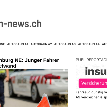
ONE
AUTOBAHN A1
AUTOBAHN A2
AUTOBAHN A3
AUTOBAHN A4
AU
burg NE: Junger Fahrer
PUBLIREPORTAG
nelwand
Fahrzeug günstig ve
AG vergleichen & s