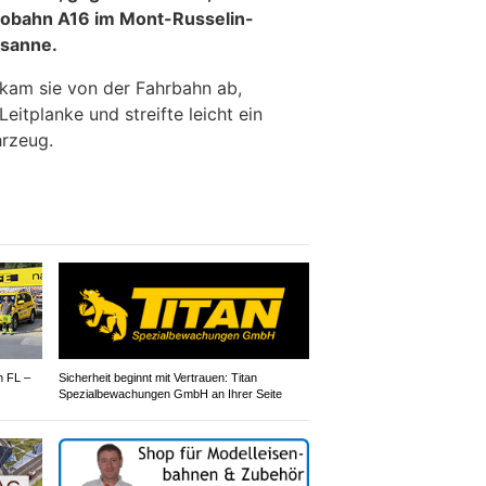
tobahn A16 im Mont-Russelin-
rsanne.
kam sie von der Fahrbahn ab,
eitplanke und streifte leicht ein
rzeug.
n FL –
Sicherheit beginnt mit Vertrauen: Titan
Spezialbewachungen GmbH an Ihrer Seite