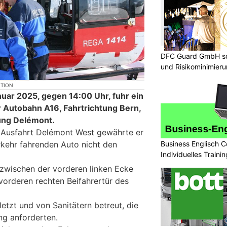
DFC Guard GmbH so
und Risikominimier
KTION
nuar 2025, gegen 14:00 Uhr, fuhr ein
 Autobahn A16, Fahrtrichtung Bern,
ung Delémont.
r Ausfahrt Delémont West gewährte er
rkehr fahrenden Auto nicht den
Business Englisch C
Individuelles Trainin
n zwischen der vorderen linken Ecke
orderen rechten Beifahrertür des
letzt und von Sanitätern betreut, die
ng anforderten.