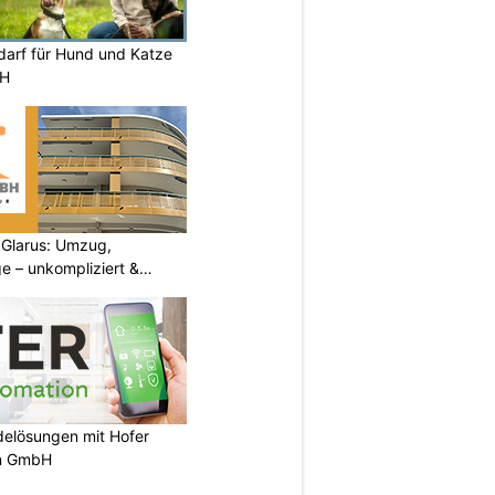
darf für Hund und Katze
ZH
Glarus: Umzug,
e – unkompliziert &
elösungen mit Hofer
n GmbH