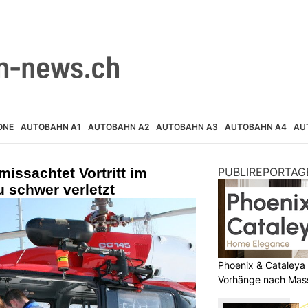
ONE
AUTOBAHN A1
AUTOBAHN A2
AUTOBAHN A3
AUTOBAHN A4
AU
issachtet Vortritt im
PUBLIREPORTAG
u schwer verletzt
Phoenix & Cataleya
Vorhänge nach Mas