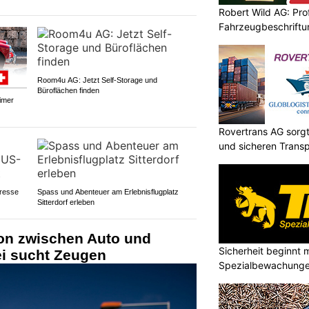
Robert Wild AG: Pro
Fahrzeugbeschriftu
Sichtbarkeit
Room4u AG: Jetzt Self-Storage und
Büroflächen finden
imer
Rovertrans AG sorgt
und sicheren Transp
resse
Spass und Abenteuer am Erlebnisflugplatz
Sitterdorf erleben
ion zwischen Auto und
Sicherheit beginnt m
ei sucht Zeugen
Spezialbewachunge