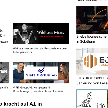
Erlebe libanesische
in Solothurn
rtrauen
Wildhaus-messershop.ch: Personalisiere dein
Lieblingsmesser
EJBA-KOL GmbH, St
Sanierung von Fass
 trifft
VIFIT Group AG: Kompetenz für
Versicherungen, Investments und Immobilien
o kracht auf A1 in