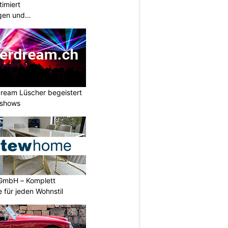
imiert
gen und
ngen
ream Lüscher begeistert
tshows
GmbH – Komplett
 für jeden Wohnstil