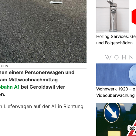
Holling Services: 
und Folgeschäden
KTION
ischen einem Personenwagen und
 am Mittwochnachmittag
obahn A1
bei Geroldswil vier
Wohnwerk 1920 – pr
en.
Videoüberwachung f
n Lieferwagen auf der A1 in Richtung