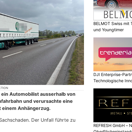
BELMOT Swiss mit T
und Youngtimer
DJI Enterprise-Part
Technologische Inn
Niveau
KTION
 ein Automobilist ausserhalb von
nfahrbahn und verursachte eine
mit einem Anhängerzug.
 Sachschaden. Der Unfall führte zu
REFRESH GmbH – Na
Oberflächeninstan