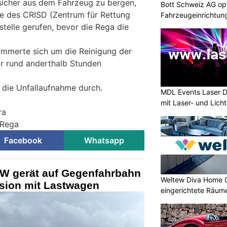
sicher aus dem Fahrzeug zu bergen,
Bott Schweiz AG opt
e des CRISD (Zentrum für Rettung
Fahrzeugeinrichtun
Werkstatteinrichtu
lstelle gerufen, bevor die Rega die
kümmerte sich um die Reinigung der
r rund anderthalb Stunden
e die Unfallaufnahme durch.
MDL Events Laser D
mit Laser- und Lich
ra
 Rega
Facebook
Whatsapp
W gerät auf Gegenfahrbahn
Weltew Diva Home 
lision mit Lastwagen
eingerichtete Räume