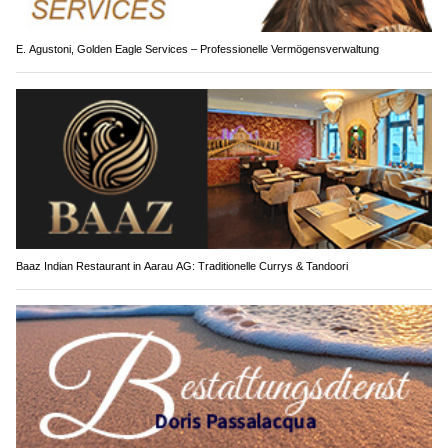
E. Agustoni, Golden Eagle Services – Professionelle Vermögensverwaltung
Baaz Indian Restaurant in Aarau AG: Traditionelle Currys & Tandoori