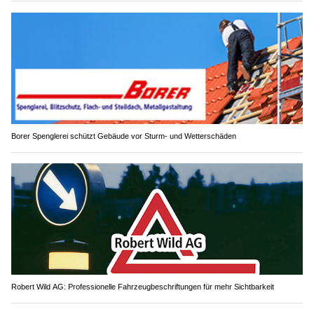
Borer Spenglerei schützt Gebäude vor Sturm- und Wetterschäden
Robert Wild AG: Professionelle Fahrzeugbeschriftungen für mehr Sichtbarkeit