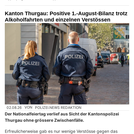
Auf der A3 bei Effingen ist ein Autofahrer im Bözbergtunnel
schwer verletzt worden.
Sein BMW Cabriolet kollidierte zunächst mit dem Randstein,
stiess danach seitlich mit einem BMW X5 zusammen und prallte
anschliessend gegen die Tunnelwand.
Weiterlesen
EJBA-KOL GmbH, Strengelbach AG: Sanierung von Fassaden und Fenstern
Mobile Bühne mit Geschichte – das ist der PampaBUS