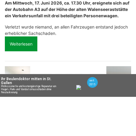
Restaurant Sternen Kriessern: Gutbürgerliche Küche und Tanzveranstaltungen
erleben
Zollgarage Neuhausen GmbH – Top-Adresse für US-Car Import und Werkstatt
Chronische Schmerzen bewältigen: Therapie bei dr’Physio z’Marpa
BELMOT Swiss mit Top-Schutz für Oldtimer und Youngtimer
Obstalden GL: Auto gerät auf Gegenfahrbahn
und löst Frontalkollision auf A3 aus