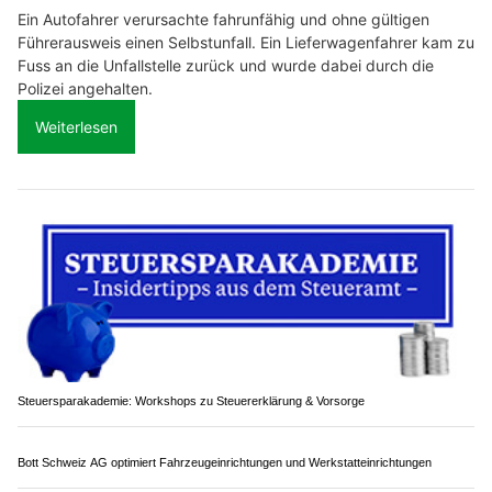
01.06.26
VON
POLIZEI.NEWS REDAKTION
Zwischen Freitagabend und Sonntagabend (31.05.2026) hat
die Kantonspolizei St.Gallen mehrere Verkehrsteilnehmer in
fahrunfähigem oder alkoholisierten Zustand angehalten,
drei mussten ihren Führerausweis auf der Stelle abgeben.
Ein Autofahrer verursachte fahrunfähig und ohne gültigen
Führerausweis einen Selbstunfall. Ein Lieferwagenfahrer kam zu
Fuss an die Unfallstelle zurück und wurde dabei durch die
Polizei angehalten.
Weiterlesen