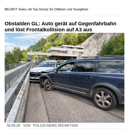
02.08.26
VON
POLIZEI.NEWS REDAKTION
Der Nationalfeiertag verlief aus Sicht der Kantonspolizei
Thurgau ohne grössere Zwischenfälle.
Erfreulicherweise gab es nur wenige Verstösse gegen das
Feuer- sowie das Feuerwerksverbot.
Weiterlesen