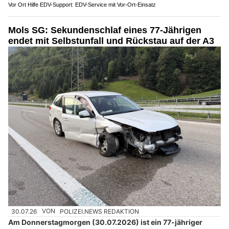
nach 4.30 Uhr auf der Riburgerstrasse in Rheinfelden.
Weiterlesen
Putzperlen Express GmbH, Buttikon SZ: Sauberkeit, die man sieht und fühlt
Bär Reinigungsservice, Reichenburg SZ – professionelle Reinigung nach Mass
Restaurant Bar Sternen: Perfekt für gesellige Abende & kulinarische Erlebnisse
Vor Ort Hilfe EDV-Support: EDV-Service mit Vor-Ort-Einsatz