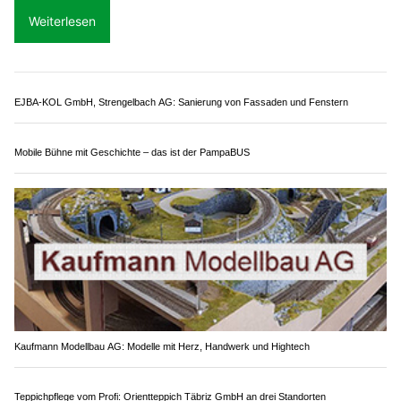
A. Rüdisühli AG: Innovative Lösungen für Landwirtschaft und Tiefbau
Effingen AG: BMW prallt im Bözbergtunnel
gegen Wand – Lenker schwer verletzt
14.06.26
VON
POLIZEI.NEWS REDAKTION