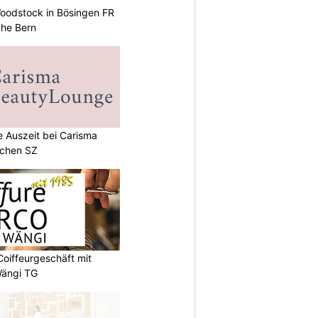
oodstock in Bösingen FR
ahe Bern
e Auszeit bei Carisma
achen SZ
Coiffeurgeschäft mit
Wängi TG