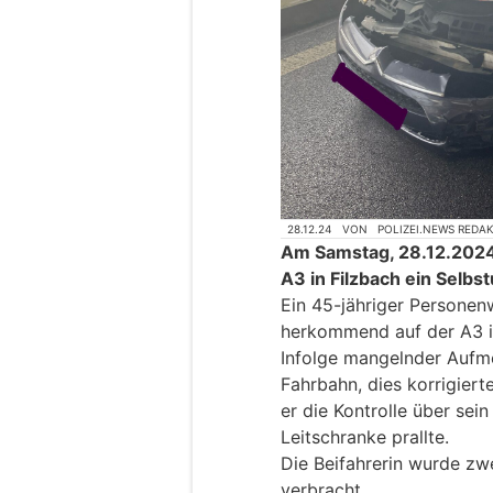
28.12.24
VON
POLIZEI.NEWS REDA
Am Samstag, 28.12.2024,
A3 in Filzbach ein Selb
Ein 45-jähriger Personen
herkommend auf der A3 in
Infolge mangelnder Aufme
Fahrbahn, dies korrigiert
er die Kontrolle über sein
Leitschranke prallte.
Die Beifahrerin wurde zwe
verbracht.