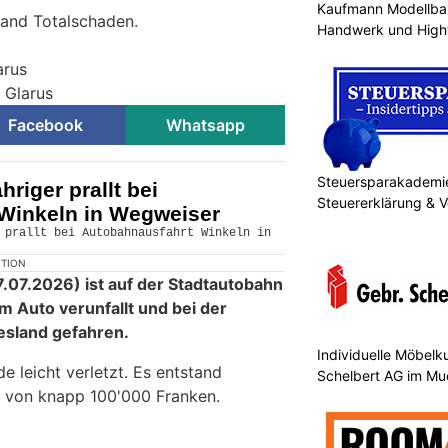
Kaufmann Modellbau
and Totalschaden.
Handwerk und High
arus
i Glarus
Facebook
Whatsapp
Steuersparakademi
hriger prallt bei
Steuererklärung & 
Winkeln in Wegweiser
KTION
07.2026) ist auf der Stadtautobahn
m Auto verunfallt und bei der
esland gefahren.
Individuelle Möbelk
 leicht verletzt. Es entstand
Schelbert AG im Mu
 von knapp 100'000 Franken.