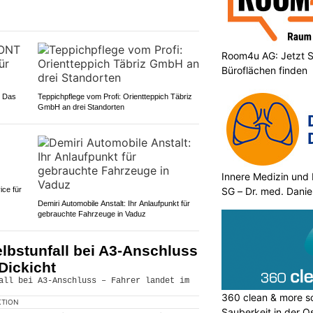
Room4u AG: Jetzt S
Büroflächen finden
 Das
Teppichpflege vom Profi: Orientteppich Täbriz
GmbH an drei Standorten
Innere Medizin und 
SG – Dr. med. Danie
ce für
Demiri Automobile Anstalt: Ihr Anlaufpunkt für
gebrauchte Fahrzeuge in Vaduz
lbstunfall bei A3-Anschluss
Dickicht
360 clean & more so
KTION
Sauberkeit in der O