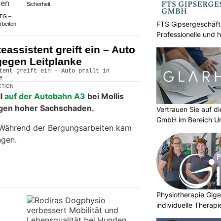
Sicherheit
 TG –
FTS Gipsergeschäft
rbeiten
Professionelle und 
Gipserarbeiten
eassistent greift ein – Auto
 gegen Leitplanke
KTION
ll
auf der Autobahn A3
bei Mollis
gen hoher Sachschaden.
Vertrauen Sie auf d
GmbH im Bereich U
 Während der Bergungsarbeiten kam
ngen.
Physiotherapie Gige
individuelle Thera