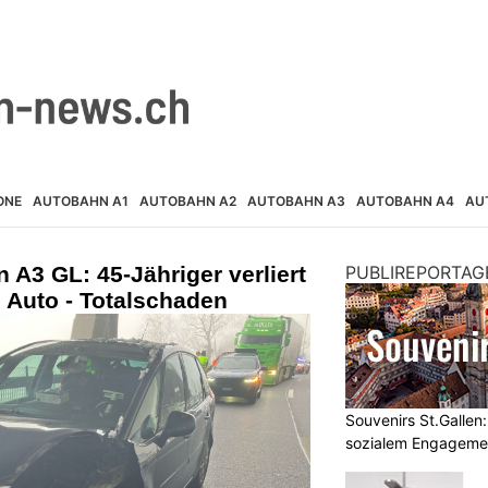
ONE
AUTOBAHN A1
AUTOBAHN A2
AUTOBAHN A3
AUTOBAHN A4
AU
 A3 GL: 45-Jähriger verliert
PUBLIREPORTAG
n Auto - Totalschaden
Souvenirs St.Gallen
sozialem Engageme