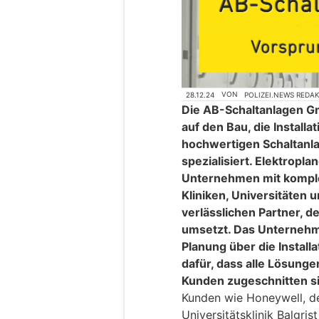
28.12.24
VON
POLIZEI.NEWS REDA
Die AB-Schaltanlagen Gm
auf den Bau, die Install
hochwertigen Schaltanla
spezialisiert. Elektropl
Unternehmen mit kompl
Kliniken, Universitäten 
verlässlichen Partner, d
umsetzt. Das Unternehme
Planung über die Install
dafür, dass alle Lösung
Kunden zugeschnitten s
Kunden wie Honeywell, de
Universitätsklinik Balgris