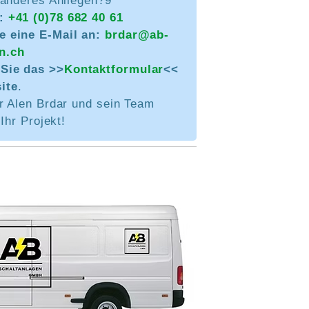
 anderes Anliegen?9
n:
+41 (0)78 682 40 61
e eine E-Mail an:
brdar@ab-
n.ch
Sie das >>
Kontaktformular
<<
ite
.
r Alen Brdar und sein Team
Ihr Projekt!