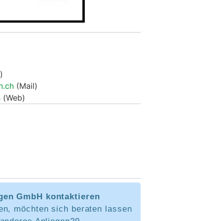
H
)
n.ch
(Mail)
h
(Web)
gen GmbH kontaktieren
en, möchten sich beraten lassen