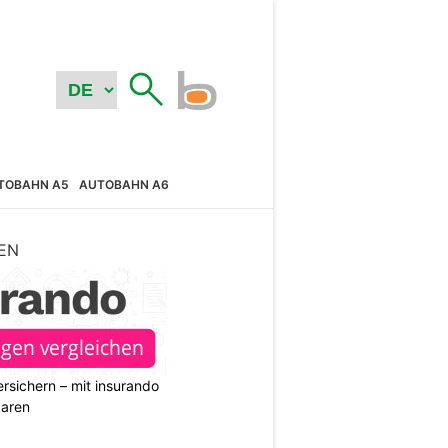
TOBAHN A5
AUTOBAHN A6
EN
rsichern – mit insurando
paren