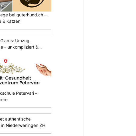
flege bei guterhund.ch –
e & Katzen
Glarus: Umzug,
e – unkompliziert &
ikschule Petervari –
riere
tet authentische
italienische Gerichte in Niederweningen ZH