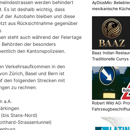
meindestrassen werden behindert
AyDiosMio: Beliebte
mexikanische Küche
t. Es ist deshalb wichtig, dass
uf der Autobahn bleiben und diese
uletzt aus Rücksichtnahme gegenüber
.
en steht auch während der Feiertage
n Behörden der besonders
entlich den Kantonspolizeien.
Baaz Indian Restaur
Traditionelle Currys
en Verkehrsaufkommen in den
on Zürich, Basel und Bern ist
uf den folgenden Strecken mit
ngen zu rechnen:
n a.A.
Robert Wild AG: Pro
Härkingen
Fahrzeugbeschriftu
 (bis Stans-Nord)
Sichtbarkeit
otthard-Strassentunnel)
henburg