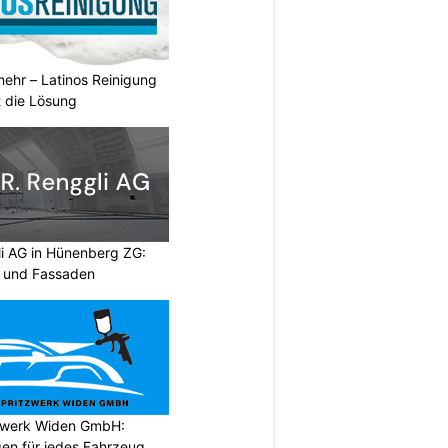
ehr – Latinos Reinigung
t die Lösung
li AG in Hünenberg ZG:
e und Fassaden
tzwerk Widen GmbH:
gen für jedes Fahrzeug