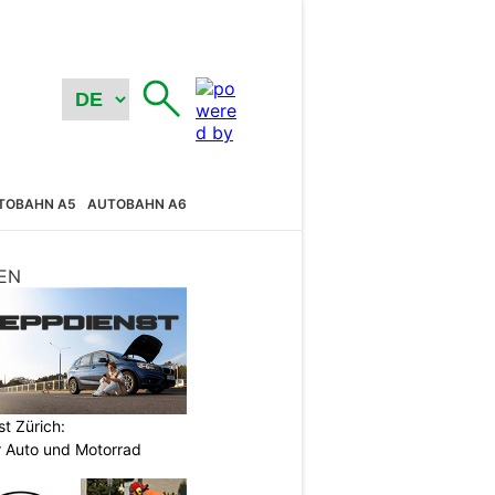
TOBAHN A5
AUTOBAHN A6
EN
t Zürich:
r Auto und Motorrad