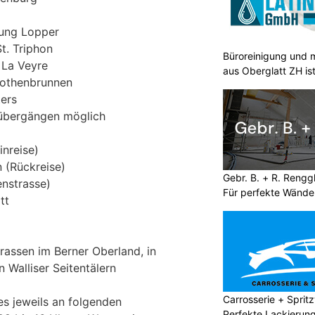
ung Lopper
t. Triphon
Büroreinigung und m
 La Veyre
aus Oberglatt ZH is
Rothenbrunnen
ers
übergängen möglich
inreise)
 (Rückreise)
Gebr. B. + R. Rengg
enstrasse)
Für perfekte Wänd
tt
rassen im Berner Oberland, in
 Walliser Seitentälern
Carrosserie + Spri
es jeweils an folgenden
Perfekte Lackierun