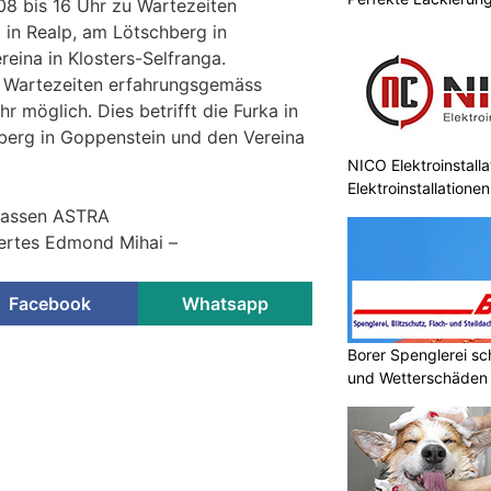
08 bis 16 Uhr zu Wartezeiten
in Realp, am Lötschberg in
eina in Klosters-Selfranga.
d Wartezeiten erfahrungsgemäss
hr möglich. Dies betrifft die Furka in
berg in Goppenstein und den Vereina
NICO Elektroinstall
Elektroinstallation
trassen ASTRA
Vertes Edmond Mihai –
Facebook
Whatsapp
Borer Spenglerei s
prognose im Herbst 2024 -
und Wetterschäden
fkommen erwartet
KTION
s Ende Oktober muss wegen des
besondere jeweils von Freitag bis