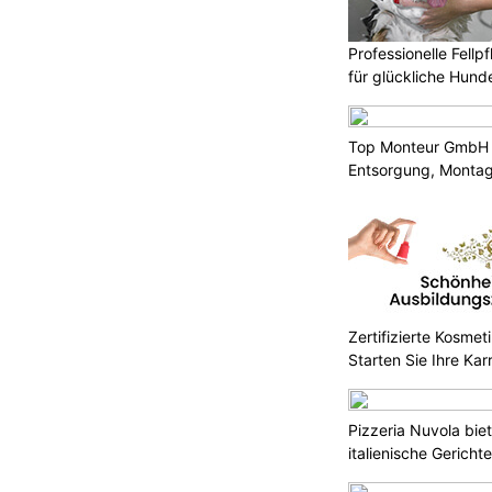
Verkehrsbehinderungen gerechnet
Professionelle Fellp
für glückliche Hund
n Ende September ist an mehreren
sennetz mit grösserem
echnen.
Top Monteur GmbH 
Entsorgung, Montag
professionell
reitung,
Künzli Schuhe: Orthopädische Einlagen für
mehr Wohlbefinden
Zertifizierte Kosmet
Gebäudesanierung in der Schweiz – Vertrauen
Starten Sie Ihre Kar
Sie den Profis der JGP Group GmbH
 Skiferien 2024 - hohes
Pizzeria Nuvola bie
n erwartet
KTION