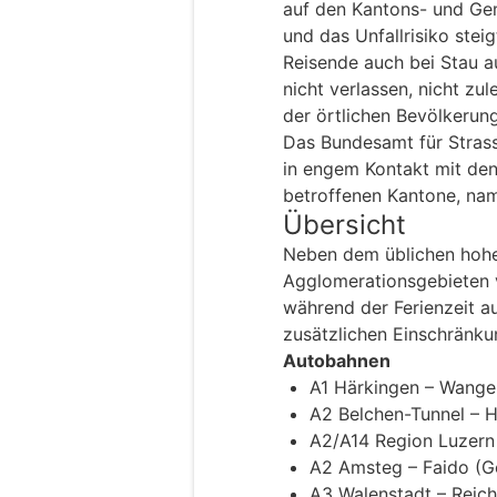
auf den Kantons- und Ge
und das Unfallrisiko steig
Reisende auch bei Stau a
nicht verlassen, nicht z
der örtlichen Bevölkerung
Das Bundesamt für Strass
in engem Kontakt mit de
betroffenen Kantone, nam
Übersicht
Neben dem üblichen hoh
Agglomerationsgebieten v
während der Ferienzeit a
zusätzlichen Einschränku
Autobahnen
A1 Härkingen – Wange
A2 Belchen-Tunnel – 
A2/A14 Region Luzern
A2 Amsteg – Faido (G
A3 Walenstadt – Reic