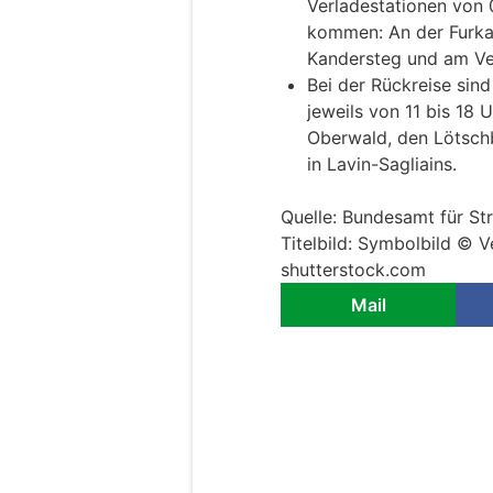
Verladestationen von 
kommen: An der Furka 
Kandersteg und am Ver
Bei der Rückreise sin
jeweils von 11 bis 18 U
Oberwald, den Lötsch
in Lavin-Sagliains.
Quelle: Bundesamt für S
Titelbild: Symbolbild © 
shutterstock.com
Mail
Schweiz: Verkehrs
hohes Verkehrsau
20.09.24
VON
POLIZEI.NEWS REDA
Von Ende September bi
Ferienreiseverkehrs ins