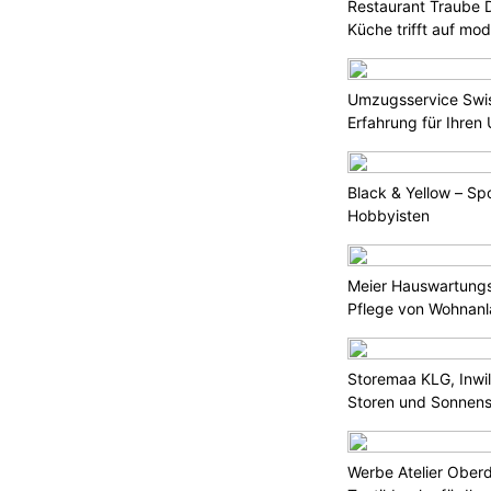
Restaurant Traube D
KTION
Küche trifft auf mo
e und den Jahreswechsel muss
Büsserach SO
severkehrs insbesondere auf den
rtorte mit erheblichen
Umzugsservice Swis
en und erhöhtem Stauaufkommen
Erfahrung für Ihre
sen (ASTRA) erwartet zudem auch
Black & Yellow – Spo
ittelland und den Agglomerationen
Hobbyisten
men.
Meier Hauswartungs
Pflege von Wohnan
Storemaa KLG, Inwil 
eiten in
Putzperlen Express GmbH, Buttikon SZ:
Storen und Sonnen
Sauberkeit, die man sieht und fühlt
en und
domatech AG: Zukunftssichere IT-Lösungen
Werbe Atelier Oberdo
für KMU in Graubünden