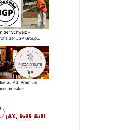
n der Schweiz –
rofis der JGP Group
chleerau AG: Premium
einschmecker