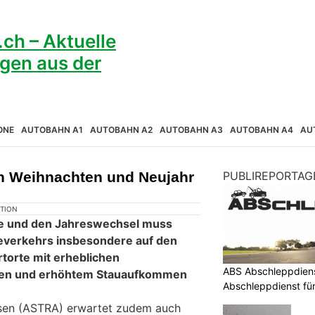
ONE
AUTOBAHN A1
AUTOBAHN A2
AUTOBAHN A3
AUTOBAHN A4
AU
n Weihnachten und Neujahr
PUBLIREPORTAG
KTION
e und den Jahreswechsel muss
severkehrs insbesondere auf den
rtorte mit erheblichen
ABS Abschleppdiens
en und erhöhtem Stauaufkommen
Abschleppdienst fü
sen (ASTRA) erwartet zudem auch