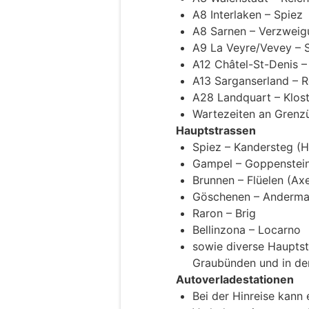
A8 Interlaken – Spiez
A8 Sarnen – Verzweig
A9 La Veyre/Vevey – S
A12 Châtel-St-Denis –
A13 Sarganserland – 
A28 Landquart – Klost
Wartezeiten an Grenz
Hauptstrassen
Spiez – Kandersteg (H
Gampel – Goppenstein
Brunnen – Flüelen (Ax
Göschenen – Anderma
Raron – Brig
Bellinzona – Locarno
sowie diverse Hauptst
Graubünden und in den
Autoverladestationen
Bei der Hinreise kann 