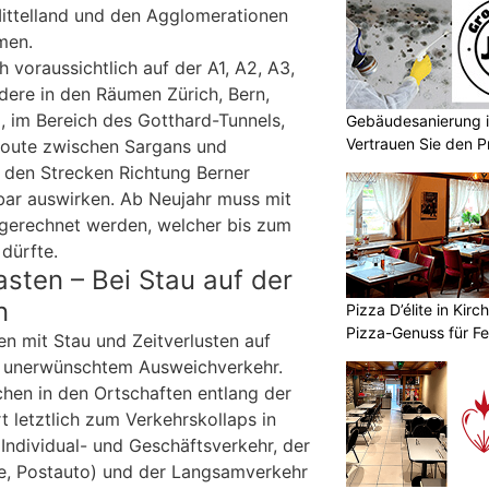
ittelland und den Agglomerationen
men.
h voraussichtlich auf der A1, A2, A3,
ere in den Räumen Zürich, Bern,
, im Bereich des Gotthard-Tunnels,
Gebäudesanierung i
Vertrauen Sie den P
Route zwischen Sargans und
GmbH
 den Strecken Richtung Berner
bar auswirken. Ab Neujahr muss mit
gerechnet werden, welcher bis zum
dürfte.
asten – Bei Stau auf der
n
Pizza D’élite in Kir
Pizza-Genuss für F
 mit Stau und Zeitverlusten auf
u unerwünschtem Ausweichverkehr.
chen in den Ortschaften entlang der
t letztlich zum Verkehrskollaps in
Individual- und Geschäftsverkehr, der
se, Postauto) und der Langsamverkehr