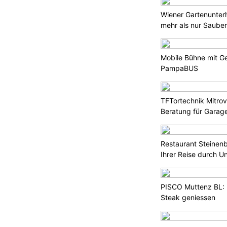
des Ferienreiseverkehrs
Wiener Gartenunter
uten in die Wintersportorte mit
mehr als nur Sauber
en Verkehrsbehinderungen
Mobile Bühne mit Ge
men erwartet das ASTRA auch auf
PampaBUS
TFTortechnik Mitrov
Beratung für Garag
Fide Canem: Tierbedarf für Hund und Katze
Restaurant Steinenb
und mehr in Rikon ZH
Ihrer Reise durch U
en für
Päddy Sport Arbon: Ihr Spezialist für
professionelle Sportausrüstung
PISCO Muttenz BL: 
Steak geniessen
achten drohen Staus auf A1
 bis 4. Januar kritisch