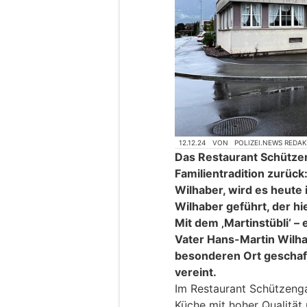
12.12.24
VON
POLIZEI.NEWS REDA
Das Restaurant Schützen
Familientradition zurück:
Wilhaber, wird es heute 
Wilhaber geführt, der hi
Mit dem ‚Martinstübli‘ – 
Vater Hans-Martin Wilha
besonderen Ort geschaffe
vereint.
Im Restaurant Schützenga
Küche mit hoher Qualitä