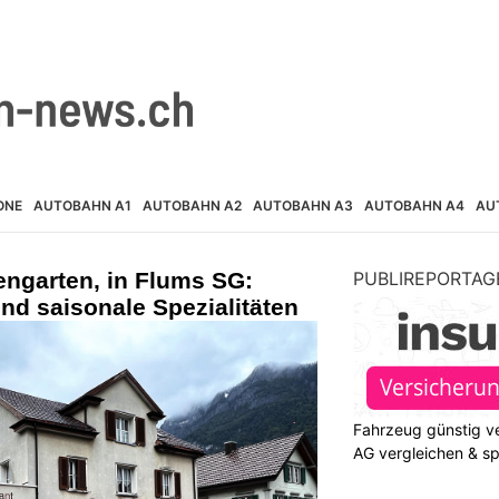
ONE
AUTOBAHN A1
AUTOBAHN A2
AUTOBAHN A3
AUTOBAHN A4
AU
engarten, in Flums SG:
PUBLIREPORTAG
d saisonale Spezialitäten
Fahrzeug günstig ve
AG vergleichen & s