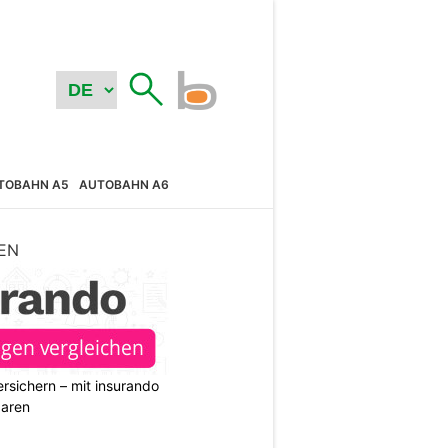
TOBAHN A5
AUTOBAHN A6
EN
rsichern – mit insurando
paren