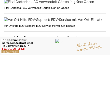
Fitzi Gartenbau AG verwandelt Gärten in grüne Oasen
Vor Ort Hilfe EDV-Support: EDV-Service mit Vor-Ort-Einsatz
Geroldswil ZH: Auto kracht auf A1 in
Lieferwagen – zwei Kinder unter vier Verletzten
22.07.26
VON
POLIZEI.NEWS REDAKTION
Bei einer Kollision zwischen einem Personenwagen und
einem Lieferwagen sind am Mittwochnachmittag
(22.7.2026) auf der
Autobahn A1
bei Geroldswil vier
Personen verletzt worden.
Kurz vor 16.30 Uhr war ein Lieferwagen auf der A1 in Richtung
Luzern unterwegs.
Weiterlesen