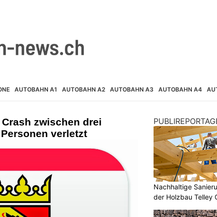
ONE
AUTOBAHN A1
AUTOBAHN A2
AUTOBAHN A3
AUTOBAHN A4
AU
 Crash zwischen drei
PUBLIREPORTAG
Personen verletzt
Nachhaltige Sanier
der Holzbau Telley