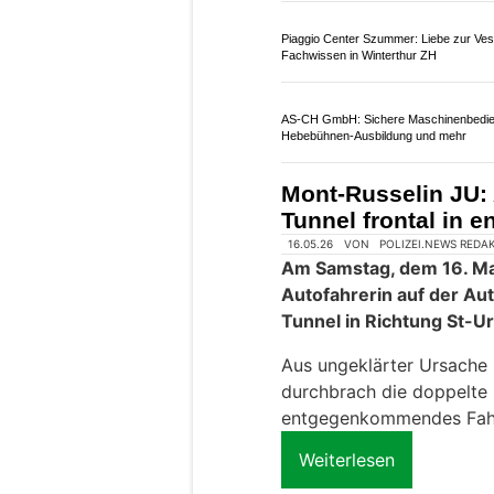
Robert Wild AG: Professionelle
Fahrzeugbeschriftungen für mehr Sichtb
A1 / AG: Töfffahrer
Stauende und wird 