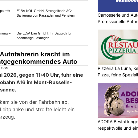
arkeit
Carrosserie und Aut
Professionelle Autor
Erlebe libanesische Köstlichkeiten bei Mezami
in Solothurn
 (28) prallt ungebremst ins
mittelschwer verletzt
Pizzeria La Luna, K
Pizza, feine Spezial
ADORA Bestattungen
respektvolle und ei