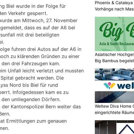
Phoenix & Cataleya
ng Biel wurde in der Folge für
Vorhänge nach Mas
den Verkehr gesperrt.
 wurde am Mittwoch, 27. November
 gemeldet, dass es auf der A6 bei
nfall mit drei beteiligten
i.
olge fuhren drei Autos auf der A6 in
Asiatischer Hochgen
 noch zu klärenden Gründen zu einer
Big Bambus begeist
n den drei Fahrzeugen kam.
m Unfall leicht verletzt und mussten
 Spital gebracht werden. Die
yss Nord bis Biel für rund
errt. Infolgedessen kam es zu
n den umliegenden Dörfern.
Weltew Diva Home 
 der Kantonspolizei Bern weiter das
eingerichtete Räume
Bern.
hat Ermittlungen zum genauen
men.