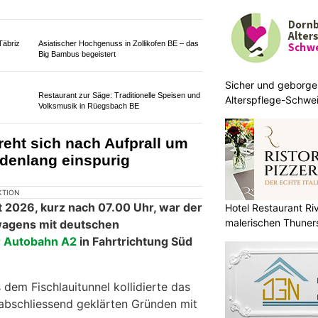
Sicher und geborge
KTION
Alterspflege-Schwei
6.2026 kam es auf der A1, Fahrbahn
zuhause
m Auffahrunfall zwischen einem
em PW.
eträchtliche Schäden auf, der
t mittelschweren Verletzungen ins
Hotel Restaurant Riv
malerischen Thuner