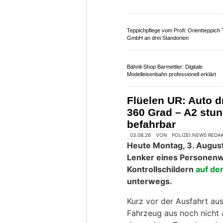
28.06.26
VON
POLIZEI.NEWS REDA
Am Samstagmittag, 27.0
Richtung Zürich zu eine
Motorradlenker und ein
Beide Fahrzeuge weisen b
Motorradlenker musste mi
Spital überführt werden.
Weiterlesen