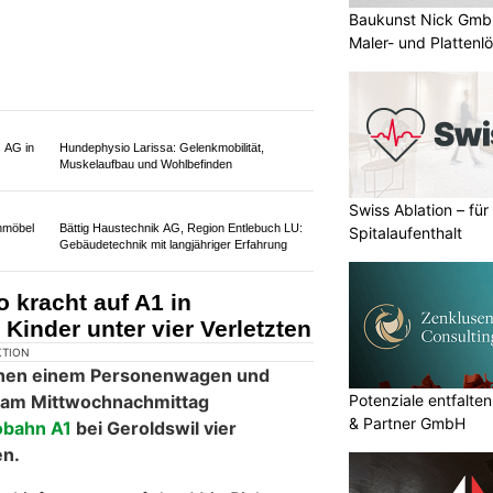
Baukunst Nick GmbH 
 trifft
EJBA-KOL GmbH, Strengelbach AG:
Maler- und Plattenl
Sanierung von Fassaden und Fenstern
Die ELVA Bau GmbH: Ihr Bauprofi für
nachhaltige Lösungen
nung –
Swiss Ablation – fü
Spitalaufenthalt
Autofahrerin kracht im
 entgegenkommendes Auto
Potenziale entfalte
& Partner GmbH