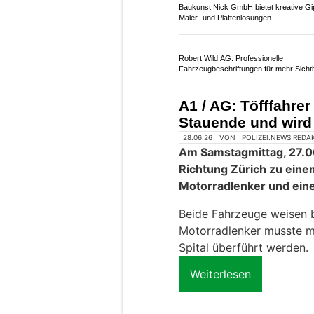
04.07.26
VON
POLIZEI.NEWS REDA
Am Freitagmorgen (03.07
A13 zwischen Murg und 
zwischen drei Fahrzeug
Eine 20-jährige Frau wur
verletzt. Aufgrund des U
Weiterlesen
Baukunst Nick GmbH bietet kreative Gi
Maler- und Plattenlösungen