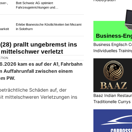
KTION
.2026) ist es auf der
Autobahn
Walenstadt zu einer
Auffahrkollision
en
gekommen.
Business Englisch C
Individuelles Trainin
de durch den Unfall unbestimmt
nfalls kam es zu einem Rückstau.
Baaz Indian Restaur
Traditionelle Currys
pser-,
Bott Schweiz AG optimiert
Fahrzeugeinrichtungen und
Werkstatteinrichtungen