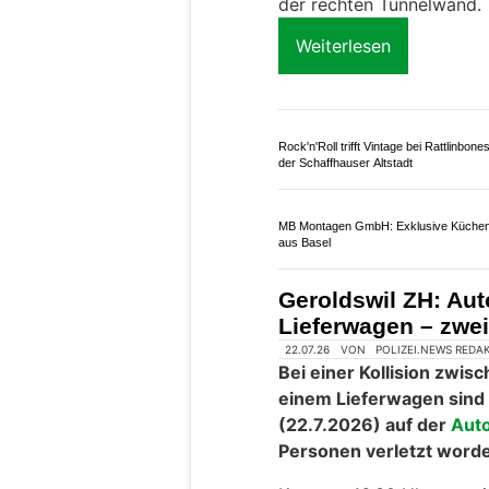
Piaggio Center Szummer: Liebe zur Vespa
Fachwissen in Winterthur ZH
AS-CH GmbH: Sichere Maschinenbedie
Hebebühnen-Ausbildung und mehr
Mont-Russelin JU: 
Tunnel frontal in