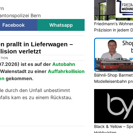
rn
antonspolizei Bern
Friedmann's Wohnerl
Facebook
Whatsapp
Präzision in jedem D
 prallt in Lieferwagen –
lision verletzt
Bähnli-Shop Barmettl
Modelleisenbahn prof
Black & Yellow – Spo
Hobbyisten