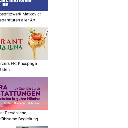
ospritzwerk Matkovic:
eparaturen aller Art
erzers FR: Knusprige
itäten
: Persönliche,
nfühlsame Begleitung