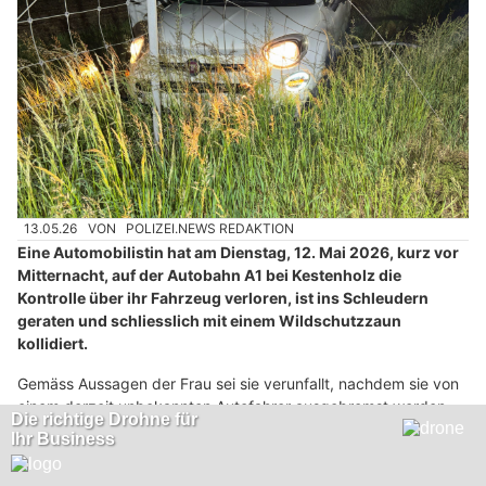
13.05.26
VON
POLIZEI.NEWS REDAKTION
Eine Automobilistin hat am Dienstag, 12. Mai 2026, kurz vor
Mitternacht, auf der Autobahn A1 bei Kestenholz die
Kontrolle über ihr Fahrzeug verloren, ist ins Schleudern
geraten und schliesslich mit einem Wildschutzzaun
kollidiert.
Gemäss Aussagen der Frau sei sie verunfallt, nachdem sie von
einem derzeit unbekannten Autofahrer ausgebremst worden
sei. Zur Klärung des genauen Unfallhergangs sucht die Polizei
Zeugen.