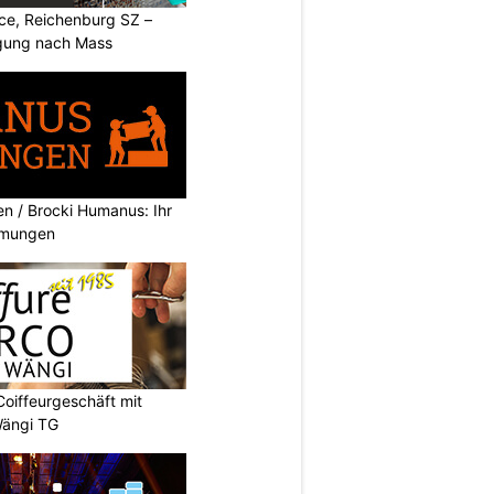
ice, Reichenburg SZ –
igung nach Mass
 / Brocki Humanus: Ihr
umungen
Coiffeurgeschäft mit
Wängi TG