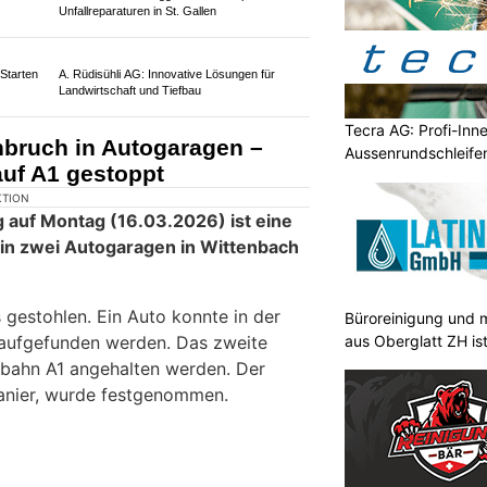
 anlässlich von Kontrollen und
steilnehmende kontrolliert, die als
wurden oder bei denen ein zu hoher
stellt werden musste.
rerausweis auf der Stelle
Tecra AG: Profi-Inn
Aussenrundschleife
nnt.
und
Wildhaus-messershop.ch: Personalisiere dein
Lieblingsmesser
Büroreinigung und m
aus Oberglatt ZH is
BELMOT Swiss mit Top-Schutz für Oldtimer
und Youngtimer