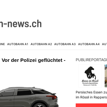
ONE
AUTOBAHN A1
AUTOBAHN A2
AUTOBAHN A3
AUTOBAHN A4
AU
 Vor der Polizei geflüchtet -
PUBLIREPORTAG
Persisches Essen z
im Rössli in Rappers