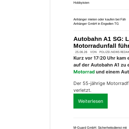
St.Gallen: Sieben 
innert Stunden au
25.05.26
VON
POLIZEI.NEWS REDA
Am Sonntag und Montag 