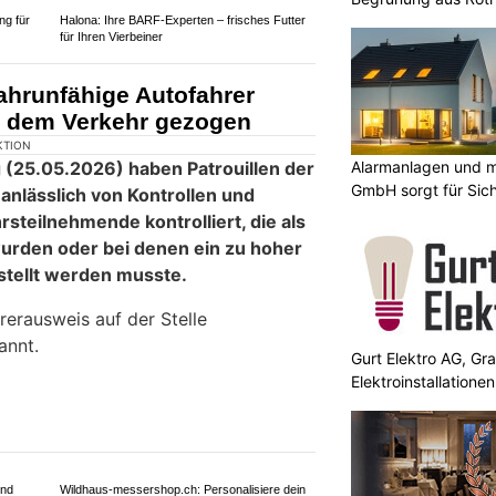
KTION
 flüchtete ein 35-jähriger Mann mit
ntrolle der Stadtpolizei St.Gallen.
llte er gegen mehrere parkierten
dlich gegen zwei
Stadtpolizei St.Gallen.
Alarmanlagen und m
GmbH sorgt für Sich
ulting &
Swiss Ablation – für moderne Ablation ohne
Spitalaufenthalt
Gurt Elektro AG, Gr
Halona: Ihre BARF-Experten – frisches Futter
Elektroinstallation
für Ihren Vierbeiner
ng für