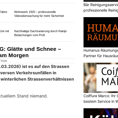
Bär Reinigungsserv
professionelle Rein
ebensbedrohlicher
rt zu massivem Stau
Humanus Räumungen
Partner für Hausrä
Coiffure Marco: Ihr 
bestem Service in 