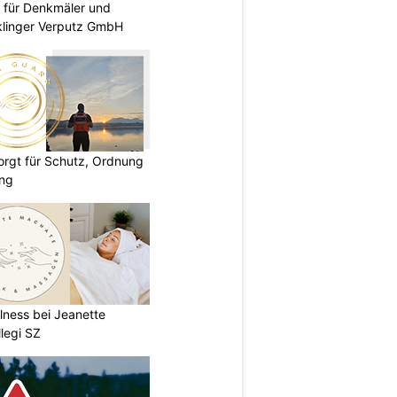
 für Denkmäler und
klinger Verputz GmbH
rgt für Schutz, Ordnung
ung
lness bei Jeanette
legi SZ