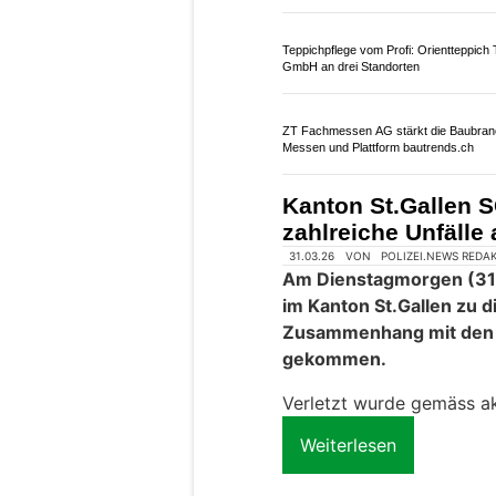
Anhänger GmbH in Engwilen TG
Autobahn A1 SG: L
Motorradunfall füh