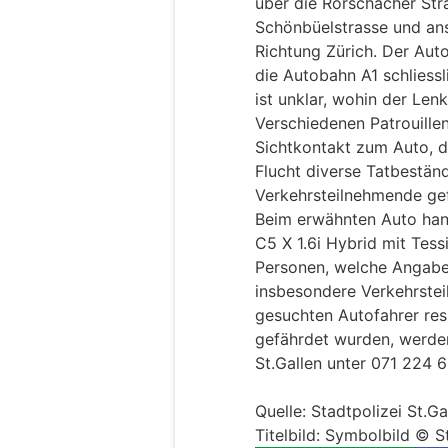
über die Rorschacher Stra
Schönbüelstrasse und ans
Richtung Zürich. Der Auto
die Autobahn A1 schliess
ist unklar, wohin der Lenk
Verschiedenen Patrouille
Sichtkontakt zum Auto, d
Flucht diverse Tatbestän
Verkehrsteilnehmende ge
​Beim erwähnten Auto han
C5 X 1.6i Hybrid mit Tessi
​Personen, welche Angab
insbesondere Verkehrste
gesuchten Autofahrer res
gefährdet wurden, werden
St.Gallen unter 071 224 
Quelle: Stadtpolizei St.Ga
Titelbild: Symbolbild © S