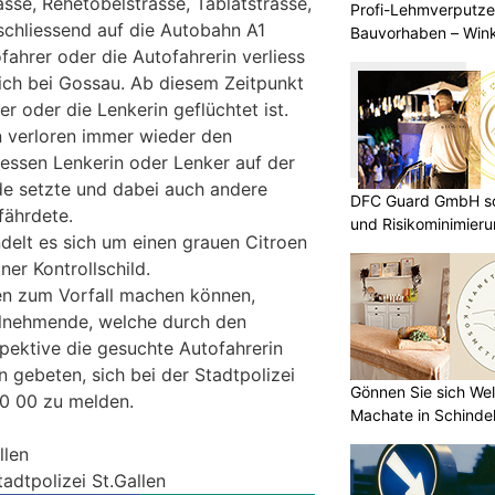
sse, Rehetobelstrasse, Tablatstrasse,
Profi-Lehmverputze
chliessend auf die Autobahn A1
Bauvorhaben – Win
fahrer oder die Autofahrerin verliess
lich bei Gossau. Ab diesem Zeitpunkt
er oder die Lenkerin geflüchtet ist.
n verloren immer wieder den
essen Lenkerin oder Lenker auf der
de setzte und dabei auch andere
DFC Guard GmbH so
fährdete.
und Risikominimier
delt es sich um einen grauen Citroen
ner Kontrollschild.
en zum Vorfall machen können,
ilnehmende, welche durch den
pektive die gesuchte Autofahrerin
 gebeten, sich bei der Stadtpolizei
Gönnen Sie sich Wel
60 00 zu melden.
Machate in Schindel
llen
tadtpolizei St.Gallen