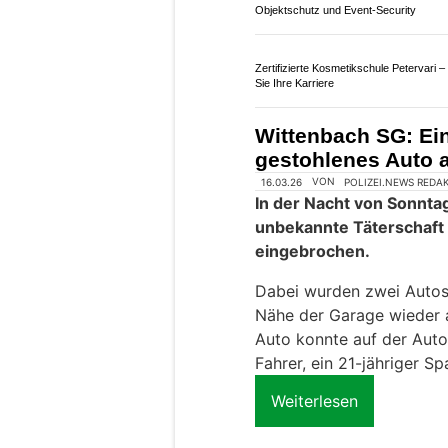
Kantonspolizei St.Gallen
Einsätzen sieben Verkehr
fahrunfähig eingestuft 
Atemalkoholwert festge
Ihnen allen wurde der Füh
abgenommen oder aberka
Weiterlesen
Black & Yellow – Sportartikel für Profis 
Hobbyisten
Anhänger mieten oder kaufen bei Fäh