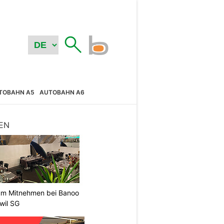
TOBAHN A5
AUTOBAHN A6
EN
um Mitnehmen bei Banoo
wil SG