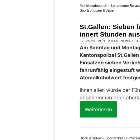
10.01.26
VON
POLIZEI.NEWS REDA
Am Freitag (09.01.2026)
seinem Auto vor einer Ko
An der Flurhofstrasse pra
Fahrzeuge und schlussen
Patrouillenfahrzeuge der 
Weiterlesen
Potenziale entfalten mit Zenklusen Cons
Partner GmbH
Munitionsdepot.ch – kompetente Beratu
Sportschützen & Jäger