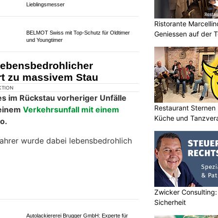
fahrunfähige Autofahrer
Ristorante Marcellin
s dem Verkehr gezogen
Geniessen auf der T
Restaurant Sternen 
Küche und Tanzvera
Zwicker Consulting: 
KTION
Sicherheit
(25.05.2026) haben Patrouillen der