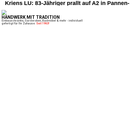
Kriens LU: 83-Jähriger prallt auf A2 in Pannen-
LKW und wird erheblich verletzt
02.07.26
VON
POLIZEI.NEWS REDAKTION
Am Mittwoch (1. Juli 2026, kurz nach 14:15 Uhr) fuhr der
Lenker eines Sattelmotorfahrzeuges auf der
Autobahn A2
in
Kriens in Richtung Süden.
Aufgrund einer Panne musste er sein Fahrzeug im Schlund-
Tunnel
auf dem rechten Fahrstreifen anhalten und schaltete