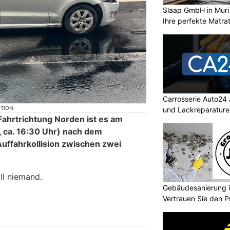
Slaap GmbH in Muri
Ihre perfekte Matra
Carrosserie Auto24
KTION
und Lackreparature
Fahrtrichtung Norden ist es am
, ca. 16:30 Uhr) nach dem
Auffahrkollision zwischen zwei
ll niemand.
Gebäudesanierung i
Vertrauen Sie den P
GmbH