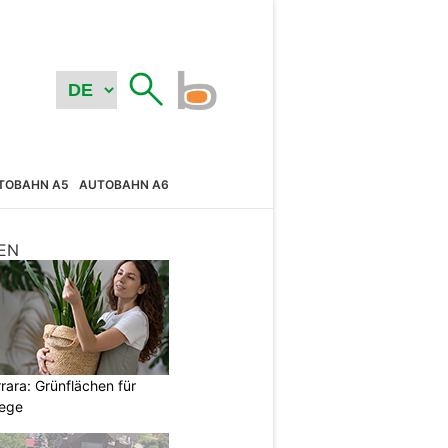
TOBAHN A5
AUTOBAHN A6
EN
ara: Grünflächen für
wege