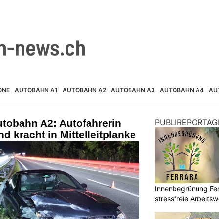
ONE
AUTOBAHN A1
AUTOBAHN A2
AUTOBAHN A3
AUTOBAHN A4
AU
utobahn A2: Autofahrerin
PUBLIREPORTAG
nd kracht in Mittelleitplanke
Innenbegrünung Ferr
stressfreie Arbeits