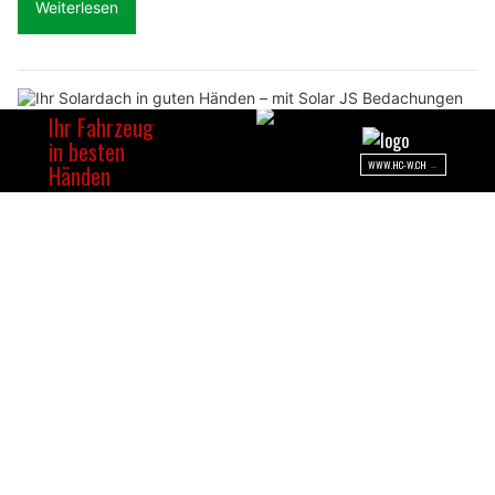
Weiterlesen
Ihr Solardach in guten Händen – mit Solar JS Bedachungen
Italienischer Charme und Schweizer Tradition – Suzana*s in Geroldswil ZH lädt ein
Gebäudesanierung in der Schweiz – Vertrauen Sie den Profis der JGP Group GmbH
BELMOT Swiss mit Top-Schutz für Oldtimer und Youngtimer
Wettingen AG: 20-Jähriger flüchtet mit
gestohlenem Porsche und verunfallt