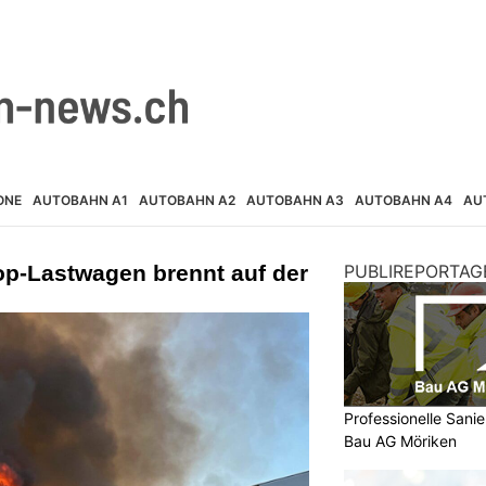
ONE
AUTOBAHN A1
AUTOBAHN A2
AUTOBAHN A3
AUTOBAHN A4
AU
op-Lastwagen brennt auf der
PUBLIREPORTAG
Professionelle Sani
Bau AG Möriken