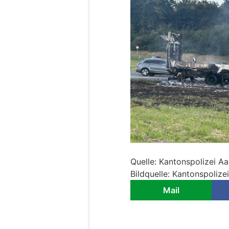
Quelle: Kantonspolizei A
Bildquelle: Kantonspolize
Mail
Henggart ZH: Velof