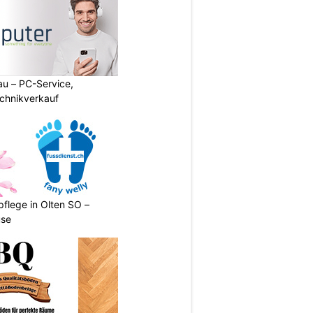
au – PC-Service,
chnikverkauf
pflege in Olten SO –
use