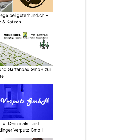
flege bei guterhund.ch –
e & Katzen
- und Gartenbau GmbH zur
ge
 für Denkmäler und
klinger Verputz GmbH