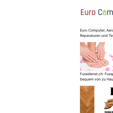
 schwer verletzt
Euro Computer, Aar
Reparaturen und Te
Fussdienst.ch: Fuss
bequem von zu Ha
KTION
schen einem Lastwagen und einem
morgen (25.6.2026) in Henggart