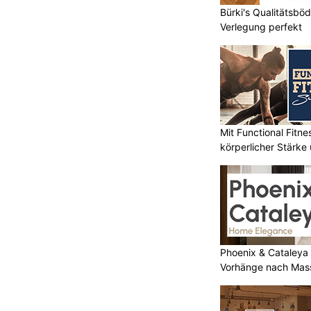
 verletzt
worden.
Bürki's Qualitätsböd
Verlegung perfekt
ach dem Unfall unter dem Lastwagen
Mit Functional Fitn
ulting &
Büroreinigung und mehr – Latinos Reinigung
körperlicher Stärke 
aus Oberglatt ZH ist die Lösung
Ristorante Muna Bern mit authentischer
mediterraner Küche
Phoenix & Cataleya
für
Vorhänge nach Mas
ern
ahrerin stirbt bei heftiger