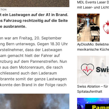
MDL Events Laser D
mit Laser- und Lich
KTION
 ein Lastwagen auf der A1 in Brand.
 Fahrzeug rechtzeitig auf die Seite
lge ausbrannte.
n war am Freitag, 20. September
tung Bern unterwegs. Gegen 18.30 Uhr
AyDiosMio: Beliebte
rsteilnehmer, dass der Lastwagen
mexikanische Küche
am gemacht hielt der Fahrer auf
nzburg auf dem Pannenstreifen. Nun
n aus dem Motorenraum, die rasch
schliessend auch den Laderaum
n brannte somit der ganze Lastwagen
 konnte den Brand in der Folge rasch
Swiss Ablation – fü
Spitalaufenthalt