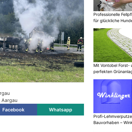
Professionelle Fellp
für glückliche Hund
Mit Vontobel Forst
perfekten Grünanla
argau
i Aargau
Facebook
Whatsapp
Profi-Lehmverputze
Bauvorhaben – Win
ahrerin gerät unter