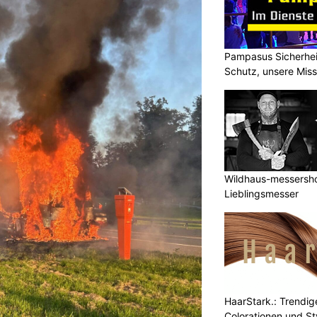
Pampasus Sicherhei
Schutz, unsere Miss
Wildhaus-messershop
Lieblingsmesser
HaarStark.: Trendig
Colorationen und St