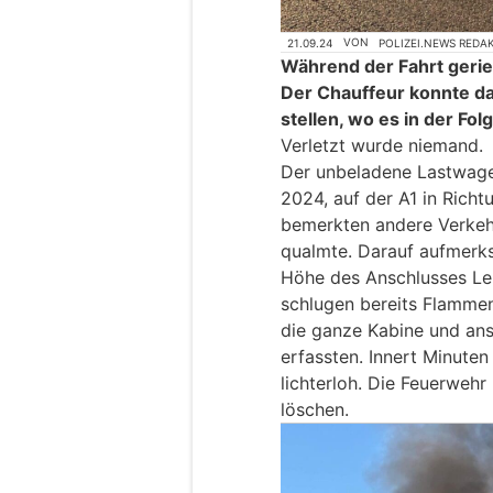
21.09.24
VON
POLIZEI.NEWS REDA
Während der Fahrt geriet
Der Chauffeur konnte das
stellen, wo es in der Fo
Verletzt wurde niemand.
Der unbeladene Lastwage
2024, auf der A1 in Rich
bemerkten andere Verkeh
qualmte. Darauf aufmerks
Höhe des Anschlusses Le
schlugen bereits Flamme
die ganze Kabine und an
erfassten. Innert Minute
lichterloh. Die Feuerwehr
löschen.