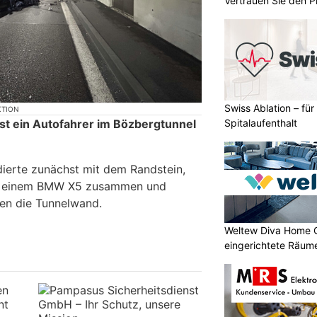
Vertrauen Sie den P
GmbH
Swiss Ablation – fü
KTION
Spitalaufenthalt
ist ein Autofahrer im Bözbergtunnel
.
dierte zunächst mit dem Randstein,
mit einem BMW X5 zusammen und
gen die Tunnelwand.
Weltew Diva Home 
eingerichtete Räume