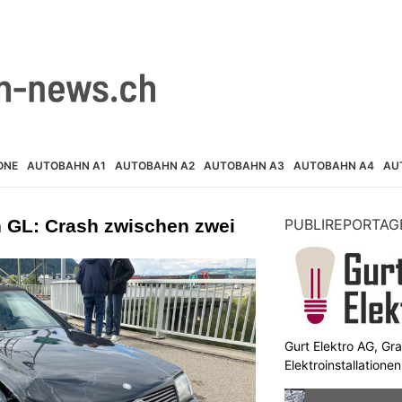
ONE
AUTOBAHN A1
AUTOBAHN A2
AUTOBAHN A3
AUTOBAHN A4
AU
n GL: Crash zwischen zwei
PUBLIREPORTAG
Gurt Elektro AG, Gr
Elektroinstallation