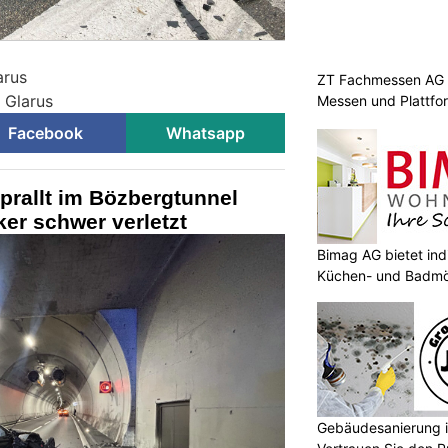
arus
ZT Fachmessen AG s
i Glarus
Messen und Plattfo
Facebook
Whatsapp
prallt im Bözbergtunnel
er schwer verletzt
Bimag AG bietet ind
Küchen- und Badmö
Gebäudesanierung i