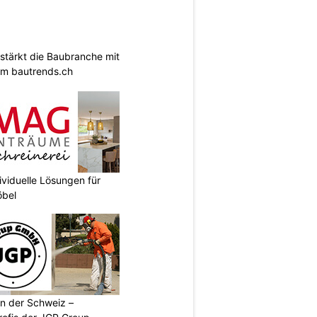
tärkt die Baubranche mit
rm bautrends.ch
ividuelle Lösungen für
bel
n der Schweiz –