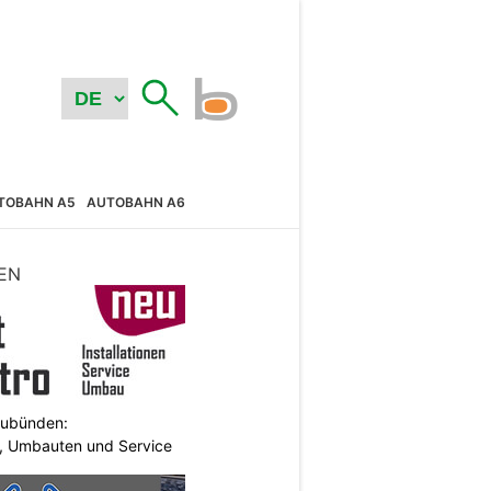
TOBAHN A5
AUTOBAHN A6
EN
aubünden:
en, Umbauten und Service