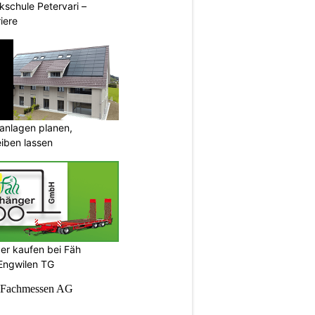
ikschule Petervari –
riere
anlagen planen,
iben lassen
er kaufen bei Fäh
Engwilen TG