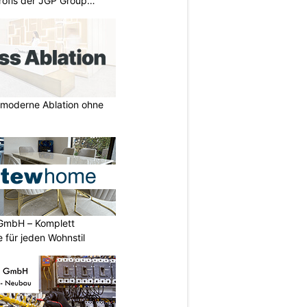
rofis der JGP Group
r moderne Ablation ohne
GmbH – Komplett
 für jeden Wohnstil