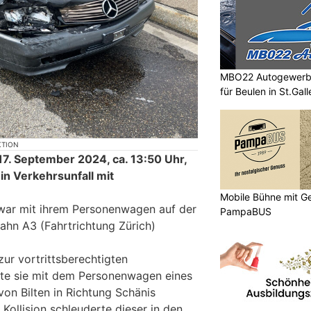
MBO22 Autogewerbe 
für Beulen in St.Gall
KTION
17. September 2024, ca. 13:50 Uhr,
ein Verkehrsunfall mit
Mobile Bühne mit Ge
 war mit ihrem Personenwagen auf der
PampaBUS
bahn A3 (Fahrtrichtung Zürich)
ur vortrittsberechtigten
erte sie mit dem Personenwagen eines
von Bilten in Richtung Schänis
Kollision schleuderte dieser in den