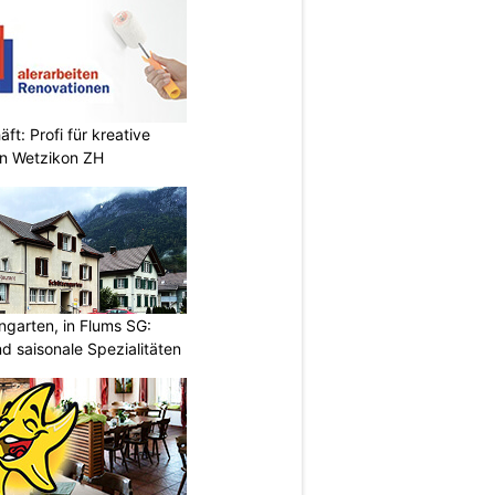
t: Profi für kreative
n Wetzikon ZH
garten, in Flums SG:
 saisonale Spezialitäten