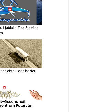
Ljubicic: Top-Service
en
schichte – das ist der