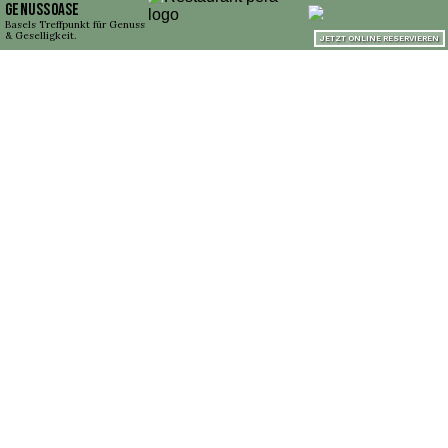
Weiterlesen
Individuelle Möbelkunst bei Gebrüder Schelbert AG im Muotathal
Rovertrans AG sorgt für einen reibungslosen und sicheren Transport Ihrer Güter
TFTortechnik Mitrovic Goran: Professionelle Beratung für Garagentore
Limmattal erleben: Mit Paul's Annen Supertaxi entspannt ans Ziel