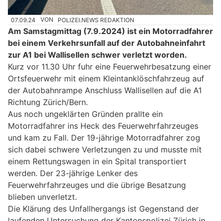
07.09.24
VON
POLIZEI.NEWS REDAKTION
Am Samstagmittag (7.9.2024) ist ein Motorradfahrer
bei einem Verkehrsunfall auf der Autobahneinfahrt
zur A1 bei Wallisellen schwer verletzt worden.
Kurz vor 11.30 Uhr fuhr eine Feuerwehrbesatzung einer
Ortsfeuerwehr mit einem Kleintanklöschfahrzeug auf
der Autobahnrampe Anschluss Wallisellen auf die A1
Richtung Zürich/Bern.
Aus noch ungeklärten Gründen prallte ein
Motorradfahrer ins Heck des Feuerwehrfahrzeuges
und kam zu Fall. Der 19-jährige Motorradfahrer zog
sich dabei schwere Verletzungen zu und musste mit
einem Rettungswagen in ein Spital transportiert
werden. Der 23-jährige Lenker des
Feuerwehrfahrzeuges und die übrige Besatzung
blieben unverletzt.
Die Klärung des Unfallhergangs ist Gegenstand der
laufenden Untersuchung der Kantonspolizei Zürich in