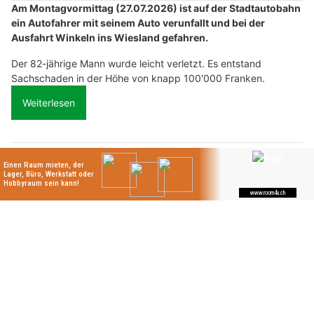
Am Montagvormittag (27.07.2026) ist auf der Stadtautobahn
ein Autofahrer mit seinem Auto verunfallt und bei der
Ausfahrt Winkeln ins Wiesland gefahren.
Der 82-jährige Mann wurde leicht verletzt. Es entstand
Sachschaden in der Höhe von knapp 100'000 Franken.
Weiterlesen
Zollgarage Neuhausen GmbH – Top-Adresse für US-Car Import und Werkstatt
Innere Medizin und Pneumologie in Wattwil SG – Dr. med. Daniel Güntert
Fitzi Gartenbau AG verwandelt Gärten in grüne Oasen