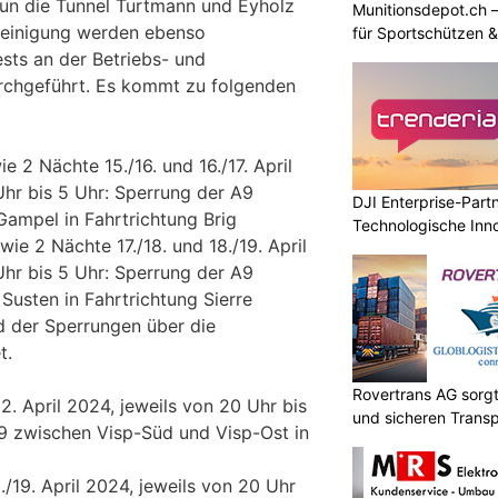
un die Tunnel Turtmann und Eyholz
Munitionsdepot.ch 
 Reinigung werden ebenso
für Sportschützen 
sts an der Betriebs- und
urchgeführt. Es kommt zu folgenden
ie 2 Nächte 15./16. und 16./17. April
Uhr bis 5 Uhr: Sperrung der A9
DJI Enterprise-Part
ampel in Fahrtrichtung Brig
Technologische Inn
owie 2 Nächte 17./18. und 18./19. April
Niveau
Uhr bis 5 Uhr: Sperrung der A9
usten in Fahrtrichtung Sierre
d der Sperrungen über die
t.
Rovertrans AG sorgt
12. April 2024, jeweils von 20 Uhr bis
und sicheren Transp
9 zwischen Visp-Süd und Visp-Ost in
8./19. April 2024, jeweils von 20 Uhr