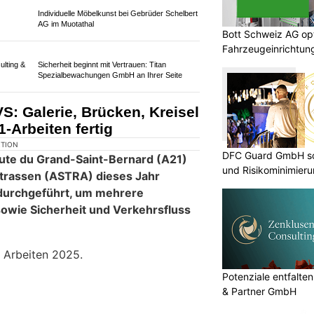
ier Tagen gesperrt – SBB
Bott Schweiz AG opt
ungen an Brücke durch
Fahrzeugeinrichtun
Werkstatteinrichtu
DFC Guard GmbH so
und Risikominimier
KTION
über den Fluss Turtmänna ersetzt,
Potenziale entfalte
em Tunnel Turtmann der A9 befindet.
& Partner GmbH