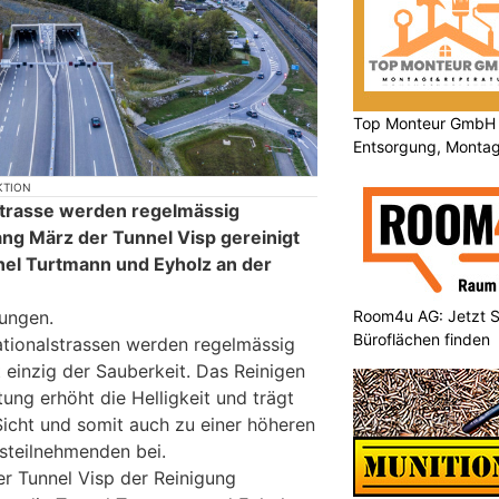
Top Monteur GmbH 
Entsorgung, Montag
professionell
KTION
strasse werden regelmässig
ng März der Tunnel Visp gereinigt
nel Turtmann und Eyholz an der
ungen.
Room4u AG: Jetzt S
Büroflächen finden
ationalstrassen werden regelmässig
t einzig der Sauberkeit. Das Reinigen
ng erhöht die Helligkeit und trägt
Sicht und somit auch zu einer höheren
rsteilnehmenden bei.
 Tunnel Visp der Reinigung