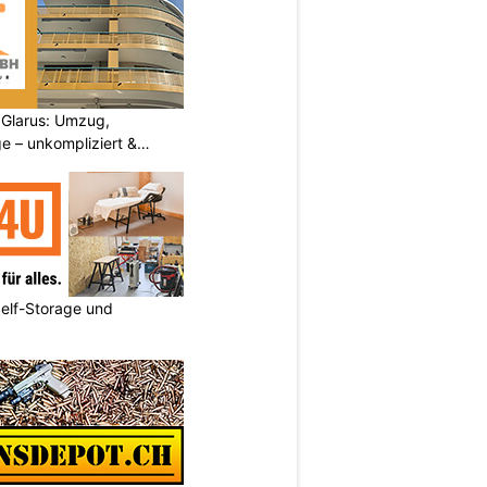
Glarus: Umzug,
e – unkompliziert &
elf-Storage und