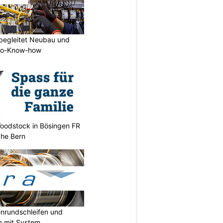
begleitet Neubau und
tro-Know-how
oodstock in Bösingen FR
ahe Bern
enrundschleifen und
n mit System