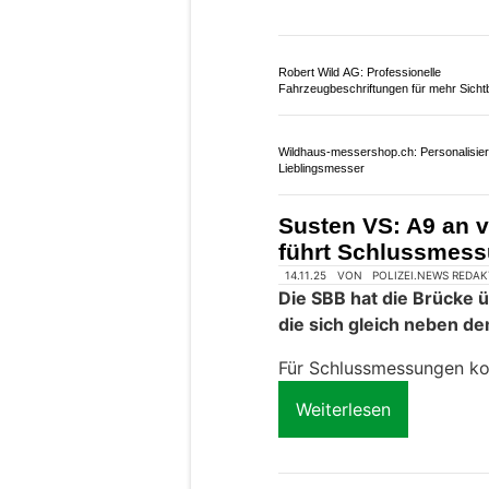
24.02.26
VON
POLIZEI.NEWS REDA
Nach über 25 Jahren Bet
zwischen Sion-Est und S
Die Arbeiten starten im 
Weiterlesen
Robert Wild AG: Professionelle
Fahrzeugbeschriftungen für mehr Sichtb
Wildhaus-messershop.ch: Personalisier
Lieblingsmesser