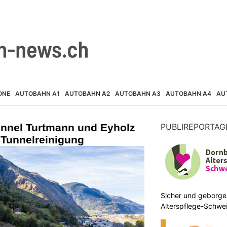
ONE
AUTOBAHN A1
AUTOBAHN A2
AUTOBAHN A3
AUTOBAHN A4
AU
unnel Turtmann und Eyholz
PUBLIREPORTAG
 Tunnelreinigung
Sicher und geborge
Alterspflege-Schwei
zuhause