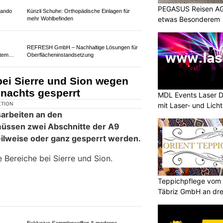
S: Galerie, Brücken, Kreisel
PEGASUS Reisen AG 
-Arbeiten fertig
etwas Besonderem
MDL Events Laser D
mit Laser- und Lich
Teppichpflege vom P
Täbriz GmbH an dre
KTION
ute du Grand-Saint-Bernard (A21)