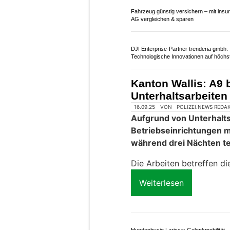
Grand-St-Bernard V
– umfangreiche A21
09.12.25
VON
POLIZEI.NEWS REDA
Als Eigentümerin der Ro