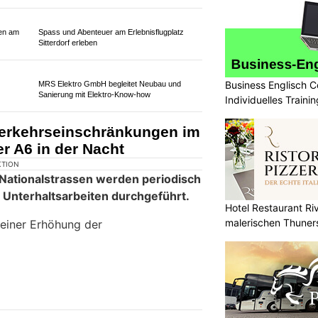
mmt es zu Sperrungen der Autobahn.
Business Englisch C
Individuelle Möbelkunst bei Gebrüder Schelbert
Individuelles Trainin
AG im Muotathal
Hotel Restaurant Riv
Sicherheit beginnt mit Vertrauen: Titan
malerischen Thuner
Spezialbewachungen GmbH an Ihrer Seite
ulting &