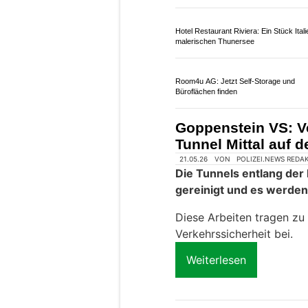
Für Schlussmessungen ko
Weiterlesen
Steuersparakademie: Workshops zu
Steuererklärung & Vorsorge
Potenziale entfalten mit Zenklusen Cons
Partner GmbH