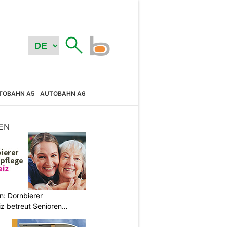
TOBAHN A5
AUTOBAHN A6
EN
n: Dornbierer
z betreut Senioren