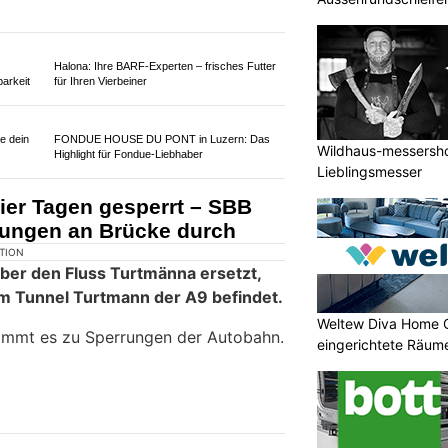
KTION
rieb wird der Abschnitt der A9
Wildhaus-messershop
ierre-Est umfassend saniert.
Lieblingsmesser
März 2025 und dauern bis Ende 2028.
Weltew Diva Home 
Halona: Ihre BARF-Experten – frisches Futter
eingerichtete Räume
arkeit
für Ihren Vierbeiner
e dein
FONDUE HOUSE DU PONT in Luzern: Das
Highlight für Fondue-Liebhaber