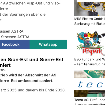
er A9 zwischen Visp-Ost und Visp-
ierre
d der Sperrungen über die
MRS Elektro GmbH 
t.
Sanierung mit Elek
trassen ASTRA
r Strassen ASTRA
Facebook
Whatsapp
en Sion-Est und Sierre-Est
BEO Funpark und W
– Familienausflug n
niert
Tecra AG: Profi-Inn
Aussenrundschleife