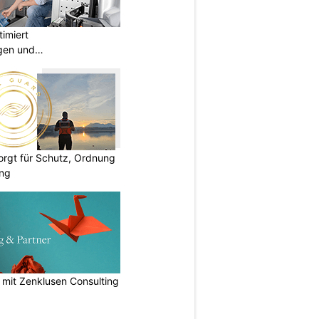
imiert
gen und
ngen
rgt für Schutz, Ordnung
ung
n mit Zenklusen Consulting