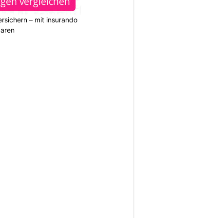
rsichern – mit insurando
paren