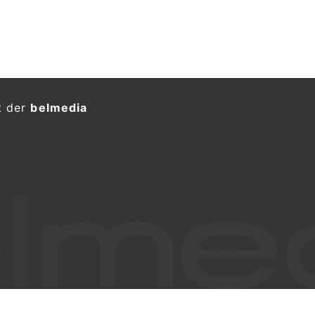
t der
belmedia